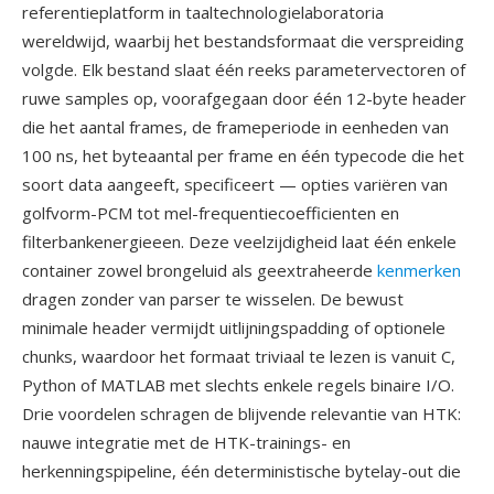
referentieplatform in taaltechnologielaboratoria
wereldwijd, waarbij het bestandsformaat die verspreiding
volgde. Elk bestand slaat één reeks parametervectoren of
ruwe samples op, voorafgegaan door één 12-byte header
die het aantal frames, de frameperiode in eenheden van
100 ns, het byteaantal per frame en één typecode die het
soort data aangeeft, specificeert — opties variëren van
golfvorm-PCM tot mel-frequentiecoefficienten en
filterbankenergieeen. Deze veelzijdigheid laat één enkele
container zowel brongeluid als geextraheerde
kenmerken
dragen zonder van parser te wisselen. De bewust
minimale header vermijdt uitlijningspadding of optionele
chunks, waardoor het formaat triviaal te lezen is vanuit C,
Python of MATLAB met slechts enkele regels binaire I/O.
Drie voordelen schragen de blijvende relevantie van HTK:
nauwe integratie met de HTK-trainings- en
herkenningspipeline, één deterministische bytelay-out die