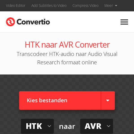
Video Editor
Add Subtitles to Video
Compress Video
Meer
HTK naar AVR Converter
Transcodeer HTK-audio naar Audio Visual
Research formaat online
Kies bestanden
HTK
AVR
naar