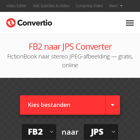
Video Editor
Add Subtitles to Video
Compress Video
Meer
FB2 naar JPS Converter
FictionBook naar stereo JPEG-afbeelding — gratis,
online
Kies bestanden
FB2
JPS
naar