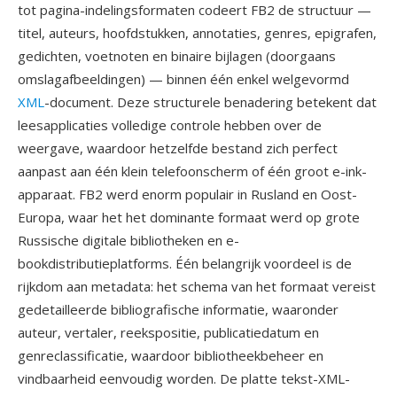
tot pagina-indelingsformaten codeert FB2 de structuur —
titel, auteurs, hoofdstukken, annotaties, genres, epigrafen,
gedichten, voetnoten en binaire bijlagen (doorgaans
omslagafbeeldingen) — binnen één enkel welgevormd
XML
-document. Deze structurele benadering betekent dat
leesapplicaties volledige controle hebben over de
weergave, waardoor hetzelfde bestand zich perfect
aanpast aan één klein telefoonscherm of één groot e-ink-
apparaat. FB2 werd enorm populair in Rusland en Oost-
Europa, waar het het dominante formaat werd op grote
Russische digitale bibliotheken en e-
bookdistributieplatforms. Één belangrijk voordeel is de
rijkdom aan metadata: het schema van het formaat vereist
gedetailleerde bibliografische informatie, waaronder
auteur, vertaler, reekspositie, publicatiedatum en
genreclassificatie, waardoor bibliotheekbeheer en
vindbaarheid eenvoudig worden. De platte tekst-XML-