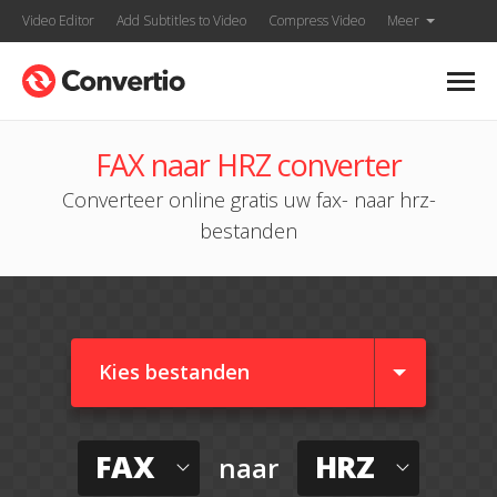
Video Editor
Add Subtitles to Video
Compress Video
Meer
FAX naar HRZ converter
Converteer online gratis uw fax- naar hrz-
bestanden
Kies bestanden
FAX
HRZ
naar