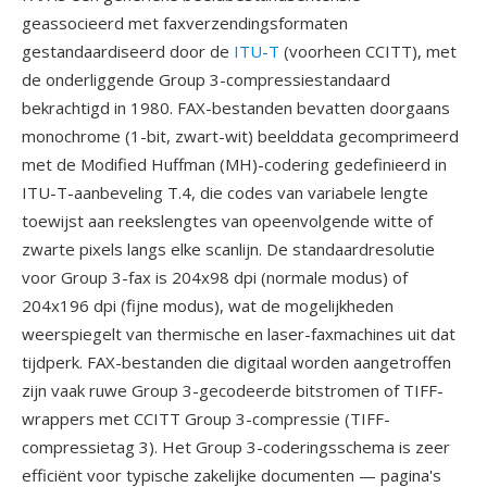
geassocieerd met faxverzendingsformaten
gestandaardiseerd door de
ITU-T
(voorheen CCITT), met
de onderliggende Group 3-compressiestandaard
bekrachtigd in 1980. FAX-bestanden bevatten doorgaans
monochrome (1-bit, zwart-wit) beelddata gecomprimeerd
met de Modified Huffman (MH)-codering gedefinieerd in
ITU-T-aanbeveling T.4, die codes van variabele lengte
toewijst aan reekslengtes van opeenvolgende witte of
zwarte pixels langs elke scanlijn. De standaardresolutie
voor Group 3-fax is 204x98 dpi (normale modus) of
204x196 dpi (fijne modus), wat de mogelijkheden
weerspiegelt van thermische en laser-faxmachines uit dat
tijdperk. FAX-bestanden die digitaal worden aangetroffen
zijn vaak ruwe Group 3-gecodeerde bitstromen of TIFF-
wrappers met CCITT Group 3-compressie (TIFF-
compressietag 3). Het Group 3-coderingsschema is zeer
efficiënt voor typische zakelijke documenten — pagina's