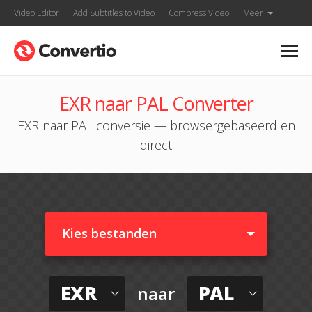
Video Editor
Add Subtitles to Video
Compress Video
Meer
EXR naar PAL Converter
EXR naar PAL conversie — browsergebaseerd en
direct
Kies bestanden
EXR
PAL
naar