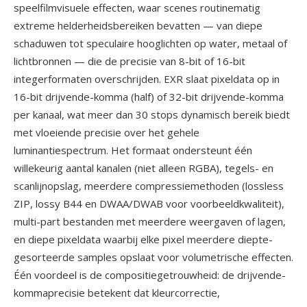
speelfilmvisuele effecten, waar scenes routinematig
extreme helderheidsbereiken bevatten — van diepe
schaduwen tot speculaire hooglichten op water, metaal of
lichtbronnen — die de precisie van 8-bit of 16-bit
integerformaten overschrijden. EXR slaat pixeldata op in
16-bit drijvende-komma (half) of 32-bit drijvende-komma
per kanaal, wat meer dan 30 stops dynamisch bereik biedt
met vloeiende precisie over het gehele
luminantiespectrum. Het formaat ondersteunt één
willekeurig aantal kanalen (niet alleen RGBA), tegels- en
scanlijnopslag, meerdere compressiemethoden (lossless
ZIP, lossy B44 en DWAA/DWAB voor voorbeeldkwaliteit),
multi-part bestanden met meerdere weergaven of lagen,
en diepe pixeldata waarbij elke pixel meerdere diepte-
gesorteerde samples opslaat voor volumetrische effecten.
Één voordeel is de compositiegetrouwheid: de drijvende-
kommaprecisie betekent dat kleurcorrectie,