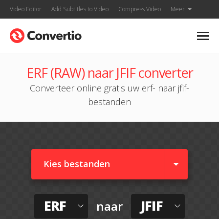
Video Editor
Add Subtitles to Video
Compress Video
Meer
ERF (RAW) naar JFIF converter
Converteer online gratis uw erf- naar jfif-
bestanden
Kies bestanden
ERF
JFIF
naar