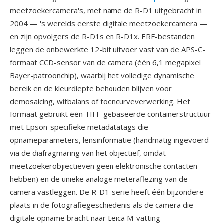
meetzoekercamera's, met name de R-D1 uitgebracht in
2004 — 's werelds eerste digitale meetzoekercamera —
en zijn opvolgers de R-D1s en R-D1x. ERF-bestanden
leggen de onbewerkte 12-bit uitvoer vast van de APS-C-
formaat CCD-sensor van de camera (één 6,1 megapixel
Bayer-patroonchip), waarbij het volledige dynamische
bereik en de kleurdiepte behouden blijven voor
demosaicing, witbalans of tooncurveverwerking. Het
formaat gebruikt één TIFF-gebaseerde containerstructuur
met Epson-specifieke metadatatags die
opnameparameters, lensinformatie (handmatig ingevoerd
via de diafragmaring van het objectief, omdat
meetzoekerobjiectieven geen elektronische contacten
hebben) en de unieke analoge meteraflezing van de
camera vastleggen. De R-D1-serie heeft één bijzondere
plaats in de fotografiegeschiedenis als de camera die
digitale opname bracht naar Leica M-vatting