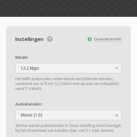
Instellingen
Geavanceerde
Bitrate:
12.2 kbps
Het AMR-audiocodec ondersteunt verschillende bitrates,
variërend van 4.75 tot 12.2 kbit/s met spraak van tolkwaliteit
vanaf 7.4 kbit/s.
Audiokanalen:
Mono (1.0)
Stel het aantal audiokanalen in. Deze instelling is het handigst
bij het downmixen van kanalen (bijv. van 5.1 naar stereo).