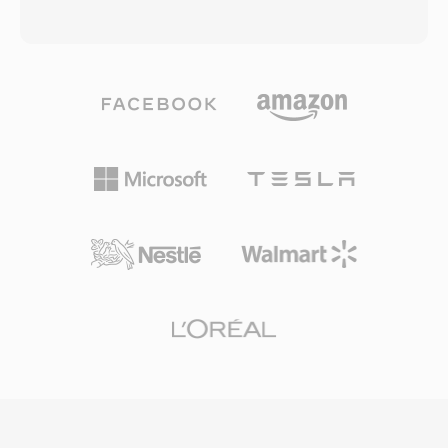
hardware de unsigned-conventie hanteerde.
— van 4,75 tot 12,2 kbps — afhankelijk van
Één praktisch voordeel is de eenvoudige
netwerkcondit en achtergrondgeluidsniveaus.
koppeling met systemen die native unsigned
Wanneer de verbindingskwaliteit afneemt,
rekenkunde gebruiken, waardoor
schakelt de encoder over naar één lagere
tekenuibreiding in decoders wordt vermeden.
bitrate, waarbij marginale helderheid wordt
Net als zijn ondertekende tegenhanger bereikt
ingeruild voor transmissiebetrouwbaarheid. Dit
CVU extreme bandbreedteefficiency en
adaptieve mechanisme is gedefinieerd in de
comprimeert het spraak tot compacte
3GPP-specificaties en vertegenwoordigt één
bitstreams voor beperkte verbindingen. SoX
van de meest ingezette spraakcodecs ter
ondersteunt CVU en biedt één betrouwbaar
wereld, gebruikt in miljarden mobiele
pad voor het converteren van deze niche-
gesprekken. Het belangrijkste voordeel is
telefonieopnames naar moderne formaten
compressie-efficiëntie: één minuut AMR-audio
voor analyse of archivering.
bij 12,2 kbps neemt slechts ongeveer 90 KB in
beslag, praktisch voor spraakmemo&#039;s,
voicemail en MMS op netwerken met beperkte
bandbreedte. Één ander pluspunt is de