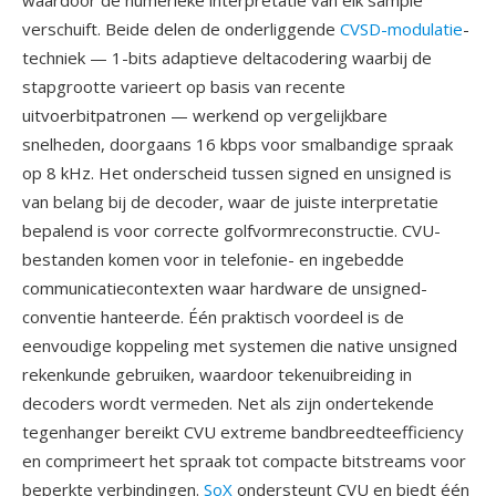
waardoor de numerieke interpretatie van elk sample
verschuift. Beide delen de onderliggende
CVSD-modulatie
-
techniek — 1-bits adaptieve deltacodering waarbij de
stapgrootte varieert op basis van recente
uitvoerbitpatronen — werkend op vergelijkbare
snelheden, doorgaans 16 kbps voor smalbandige spraak
op 8 kHz. Het onderscheid tussen signed en unsigned is
van belang bij de decoder, waar de juiste interpretatie
bepalend is voor correcte golfvormreconstructie. CVU-
bestanden komen voor in telefonie- en ingebedde
communicatiecontexten waar hardware de unsigned-
conventie hanteerde. Één praktisch voordeel is de
eenvoudige koppeling met systemen die native unsigned
rekenkunde gebruiken, waardoor tekenuibreiding in
decoders wordt vermeden. Net als zijn ondertekende
tegenhanger bereikt CVU extreme bandbreedteefficiency
en comprimeert het spraak tot compacte bitstreams voor
beperkte verbindingen.
SoX
ondersteunt CVU en biedt één