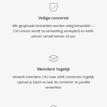
ingebouwde spraakactiviteitdetectie en
comfortruisgeneratie, die de transmissie
Veilige conversie
tijdens stiltes vermindert. Hoewel AMR
Alle geüploade bestanden worden veilig behandeld —
ongeschikt is voor muziek vanwege de
CVU-invoer wordt na verwerking verwijderd en AMR-
beperkte bandbreedte (300-3400 Hz), blinkt het
uitvoer vervalt binnen 24 uur.
uit in het leveren van verstaanbare spraak
onder moeilijke netwerkomstandigheden.
Meerdere tegelijk
Verwerk meerdere CVU naar AMR conversies tegelijk.
Upload je batch en laat de converter ze parallel
verwerken.