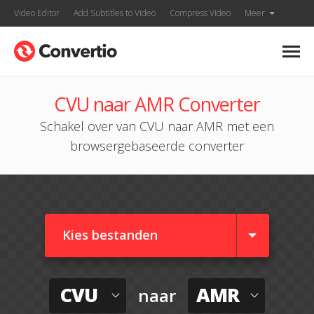
Video Editor
Add Subtitles to Video
Compress Video
Meer
CVU naar AMR Converter
Schakel over van CVU naar AMR met een
browsergebaseerde converter
Kies bestanden
CVU
AMR
naar