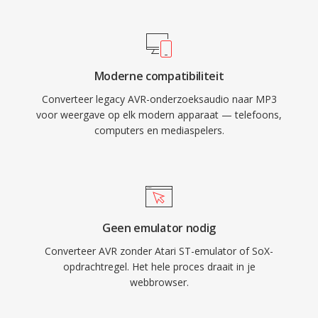
distributie via internet mogelijk werd. Vandaag
de dag blijft MP3 één van de meest universeel
ondersteunde audioformaten op vrijwel alle
mediaspelers, besturingssystemen en
Moderne compatibiliteit
draagbare apparaten.
Converteer legacy AVR-onderzoeksaudio naar MP3
voor weergave op elk modern apparaat — telefoons,
computers en mediaspelers.
Geen emulator nodig
Converteer AVR zonder Atari ST-emulator of SoX-
opdrachtregel. Het hele proces draait in je
webbrowser.