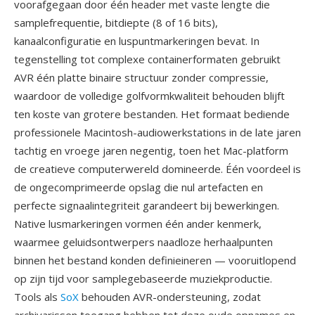
voorafgegaan door één header met vaste lengte die
samplefrequentie, bitdiepte (8 of 16 bits),
kanaalconfiguratie en luspuntmarkeringen bevat. In
tegenstelling tot complexe containerformaten gebruikt
AVR één platte binaire structuur zonder compressie,
waardoor de volledige golfvormkwaliteit behouden blijft
ten koste van grotere bestanden. Het formaat bediende
professionele Macintosh-audiowerkstations in de late jaren
tachtig en vroege jaren negentig, toen het Mac-platform
de creatieve computerwereld domineerde. Één voordeel is
de ongecomprimeerde opslag die nul artefacten en
perfecte signaalintegriteit garandeert bij bewerkingen.
Native lusmarkeringen vormen één ander kenmerk,
waarmee geluidsontwerpers naadloze herhaalpunten
binnen het bestand konden definieineren — vooruitlopend
op zijn tijd voor samplegebaseerde muziekproductie.
Tools als
SoX
behouden AVR-ondersteuning, zodat