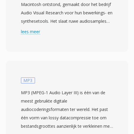
Macintosh ontstond, gemaakt door het bedrijf
Audio Visual Research voor hun bewerkings- en
synthesetools. Het slaat ruwe audiosamples
op, voorafgegaan door één header met vaste
lees meer
lengte die samplefrequentie, bitdiepte (8 of 16
bits), kanaalconfiguratie en luspuntmarkeringen
bevat. In tegenstelling tot complexe
containerformaten gebruikt AVR één platte
binaire structuur zonder compressie, waardoor
de volledige golfvormkwaliteit behouden blijft
MP3
ten koste van grotere bestanden. Het formaat
MP3 (MPEG-1 Audio Layer III) is één van de
bediende professionele Macintosh-
meest gebruikte digitale
audiowerkstations in de late jaren tachtig en
audiocoderingsformaten ter wereld. Het past
vroege jaren negentig, toen het Mac-platform
één vorm van lossy datacompressie toe om
de creatieve computerwereld domineerde. Één
bestandsgroottes aanzienlijk te verkleinen met
voordeel is de ongecomprimeerde opslag die