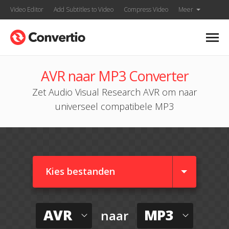
Video Editor
Add Subtitles to Video
Compress Video
Meer
AVR naar MP3 Converter
Zet Audio Visual Research AVR om naar
universeel compatibele MP3
Kies bestanden
AVR
MP3
naar