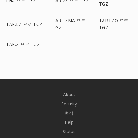
LHA 으로 TGZ
TAR.7Z 으로 TGZ
TGZ
TAR.LZMA 으로
TAR.LZO 으로
TAR.LZ 으로 TGZ
TGZ
TGZ
TAR.Z 으로 TGZ
About
Security
형식
Help
Status