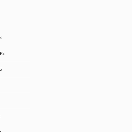
S
PS
S
S
S