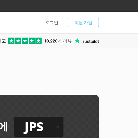
로그인
회원 가입
최고
10,220
개 리뷰
JPS
에