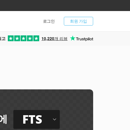
로그인
회원 가입
최고
10,220
개 리뷰
FTS
에