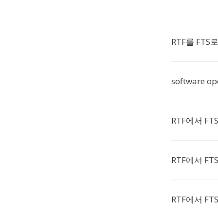
RTF를 FT
software ope
RTF에서 F
RTF에서 FT
RTF에서 F