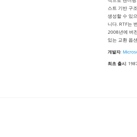
식으로 렌더링되
스트 기반 구조
생성할 수 있으
니다. RTF는
2008년에 버
있는 교환 옵
개발자
:
Micros
최초 출시
: 198