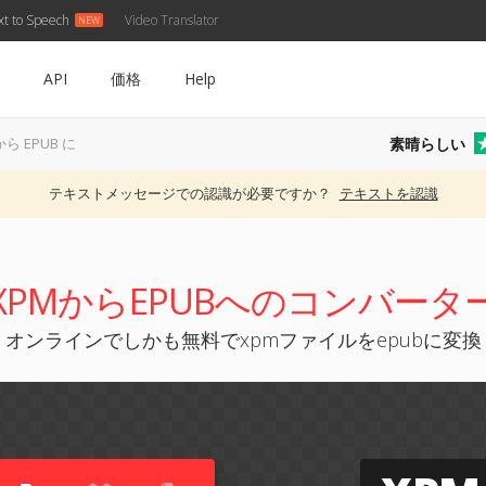
xt to Speech
Video Translator
API
価格
Help
素晴らしい
から EPUB に
テキストメッセージでの認識が必要ですか？
テキストを認識
XPMからEPUBへのコンバータ
オンラインでしかも無料でxpmファイルをepubに変換