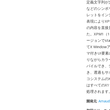
定義文字列が文字
などのシンボ
レットをイン
表現によりX
の内容を直接
た。XPM1（
ージョンでsta
てX Win
マ付きUI要
りながらカラ
パイルでき、
き、透過もサ
コシステムの
はすべてのX1
処理されます
開発元
:
Arnaud