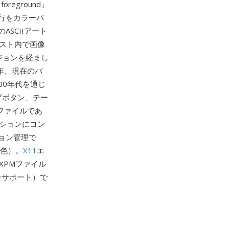
reground」
行をカラーパ
SCIIアート
スト内で画像
ジョンを経まし
1年、現在のバ
000年代を通じ
プボタン、テー
ファイルであ
ションにコン
ョン管理で
6色）。
X11
エ
XPMファイル
シーサポート）で