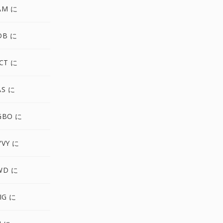
AM に
DB に
CT に
AS に
GBO に
YVY に
WD に
IG に