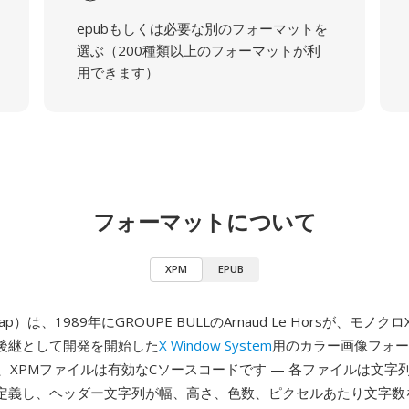
epubもしくは必要な別のフォーマットを
選ぶ（200種類以上のフォーマットが利
用できます）
フォーマットについて
XPM
EPUB
Map）は、1989年にGROUPE BULLのArnaud Le Horsが、モノ
後継として開発を開始した
X Window System
用のカラー画像フォー
、XPMファイルは有効なCソースコードです — 各ファイルは文字列のs
定義し、ヘッダー文字列が幅、高さ、色数、ピクセルあたり文字数