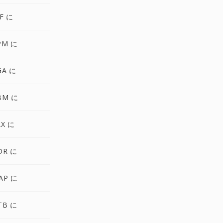
F に
PM に
GA に
BM に
AX に
DR に
AP に
TB に