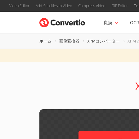
Video Editor
Add Subtitles to Video
Compress Video
GIF Editor
Te
変換
OCR
ホーム
画像変換器
XPMコンバーター
XPM 