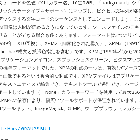
コードを色値（X11カラー名、16進RGB、「background」や「fo
リックカラータイプをサポート）にマップし、ピクセル文字列が各
デックスする文字コードのシーケンスとしてエンコードします。このA
PM画像は人間が読めるようになっています。ソースファイルのテキ
見ることができる場合も多くあります。フォーマットは3つのリビ
1989年、X10互換）、XPM2（簡素化された構文）、XPM3（199
tic char*構文と拡張色指定を含む）です。XPMは1990年代から2
dowアプリケーションアイコン、スプラッシュスクリーン、ピクスマッ
素の標準フォーマットでした。XPMの利点の一つは、有効なCソース
ー画像であるという複合的な利点です。XPMファイルはアプリケー
テキストエディタで編集でき、テキストツールで処理でき、バージ
ポートしています（「None」カラーキーワードを使用して最大25
XPMへの依存により、幅広いツールサポートが保証されています。
1ツールキット、ImageMagick、GIMP、ウェブブラウザ（レガ
。
 Le Hors / GROUPE BULL