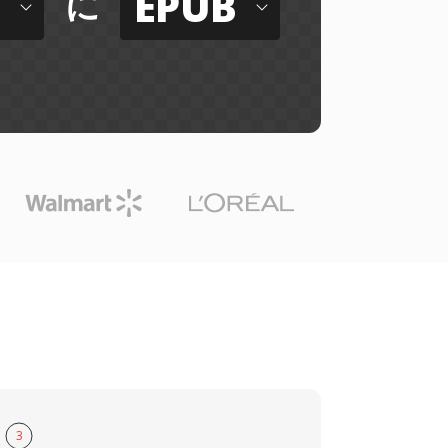
EPUB
に
3