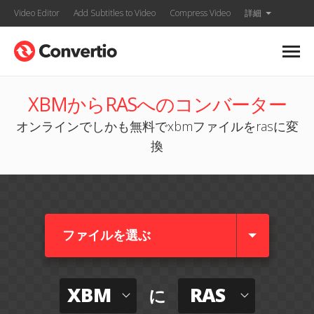
Video Editor
Add Subtitles to Video
Compress Video
詳細
XBMからRASへのコンバーター
オンラインでしかも無料でxbmファイルをrasに変
換
ファイルを選ぶ
XBM
RAS
に