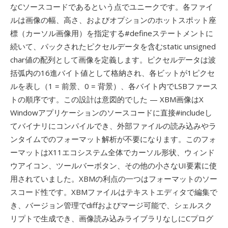
なCソースコードであるという点でユニークです。各ファイ
ルは画像の幅、高さ、およびオプションのホットスポット座
標（カーソル画像用）を指定する#defineステートメントに
続いて、パックされたピクセルデータを含むstatic unsigned
char値の配列として画像を定義します。ピクセルデータは波
括弧内の16進バイト値として格納され、各ビットが1ピクセ
ルを表し（1 = 前景、0 = 背景）、各バイト内でLSBファース
トの順序です。この設計は意図的でした — XBM画像はX
Windowアプリケーションのソースコードに直接#includeし
てバイナリにコンパイルでき、外部ファイルの読み込みやラ
ンタイムでのフォーマット解析が不要になります。このフォ
ーマットはX11エコシステム全体でカーソル形状、ウィンド
ウアイコン、ツールバーボタン、その他の小さなUI要素に使
用されていました。XBMの利点の一つはフォーマットのソー
スコード性です。XBMファイルはテキストエディタで編集で
き、バージョン管理でdiffおよびマージ可能で、シェルスク
リプトで生成でき、画像読み込みライブラリなしにCプログ