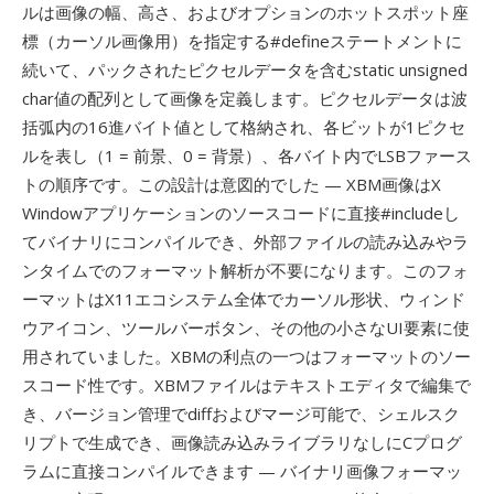
ルは画像の幅、高さ、およびオプションのホットスポット座
標（カーソル画像用）を指定する#defineステートメントに
続いて、パックされたピクセルデータを含むstatic unsigned
char値の配列として画像を定義します。ピクセルデータは波
括弧内の16進バイト値として格納され、各ビットが1ピクセ
ルを表し（1 = 前景、0 = 背景）、各バイト内でLSBファース
トの順序です。この設計は意図的でした — XBM画像はX
Windowアプリケーションのソースコードに直接#includeし
てバイナリにコンパイルでき、外部ファイルの読み込みやラ
ンタイムでのフォーマット解析が不要になります。このフォ
ーマットはX11エコシステム全体でカーソル形状、ウィンド
ウアイコン、ツールバーボタン、その他の小さなUI要素に使
用されていました。XBMの利点の一つはフォーマットのソー
スコード性です。XBMファイルはテキストエディタで編集で
き、バージョン管理でdiffおよびマージ可能で、シェルスク
リプトで生成でき、画像読み込みライブラリなしにCプログ
ラムに直接コンパイルできます — バイナリ画像フォーマッ