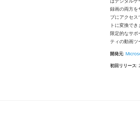
はデジタルケー
録画の両方をサ
ブにアクセスで
トに変換できます。
限定的なサポ
ティの動画ツ
開発元
:
Micros
初回リリース
: