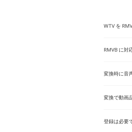
WTV を R
RMVB に
変換時に音
変換で動画
登録は必要