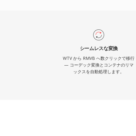
りました。フォーマットは通常RealVideo 9ま
デックを使用しており、これらは圧縮アプロ
敵する技術を採用していました。RMVBフ
トリームと複数のオーディオトラックをサ
コンテンツの配信に実用的です。コンテナはRe
ミング対応アーキテクチャを維持しつつ、
シームレスな変換
ーディングによる品質向上を実現しています。
WTV から RMVB へ数クリックで移行
MP4やその他の最新フォーマットにほと
— コーデック変換とコンテナのリマ
ックスを自動処理します。
れましたが、アジア市場ではユーザーベース
代半ばのオンラインメディアアーカイブや
でも依然として見られます。