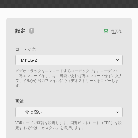
設定
高度な
コーデック:
MPEG-2
ビデオトラックをエンコードするコーデックです。コーデック
「再エンコードなし」は、可能であれば再エンコードせずに入力
ファイルから出力ファイルにヴィデオストリームをコピーしま
す。
画質:
非常に高い
VBRモードで画質を設定します。固定ビットレート（CBR）を設
定する場合は「カスタム」を選択します。