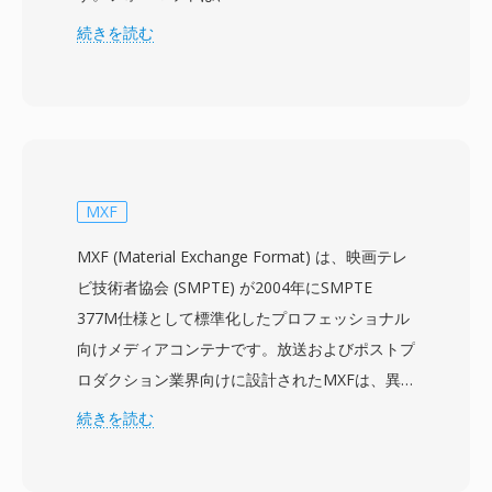
使用していた以前のDVR-MS録画フォーマットを
続きを読む
置き換えるよう設計され、ライブテレビ放送の録
画用により高機能なコンテナを提供しました。
WTVファイルはMPEG-2またはH.264エンコーデ
ィングの映像を、AC-3またはMPEGオーディオ
フォーマットの複数のオーディオトラックととも
に格納し、クローズドキャプションデータ、電子
MXF
番組ガイドメタデータ、コピー保護フラグも含み
MXF (Material Exchange Format) は、映画テレ
ます。コンテナはタイムシフト機能をサポートす
ビ技術者協会 (SMPTE) が2004年にSMPTE
る内部ディレクトリ構造を使用しており、
377M仕様として標準化したプロフェッショナル
Windows Media Centerが録画中に同時に録画の
向けメディアコンテナです。放送およびポストプ
最初からの再生を可能にします。豊富なメタデー
ロダクション業界向けに設計されたMXFは、異
タフレームワークは、番組タイトル、エピソード
なる制作システムやプラットフォーム間で映像、
続きを読む
説明、ジャンル、レーティング、初回放送日な
音声、豊富な記述メタデータを伝送するためのベ
ど、電子番組ガイド (EPG) からの詳細な番組情
ンダー中立のラッパーを提供します。フォーマッ
報を保持し、録画コンテンツの整理と閲覧を容易