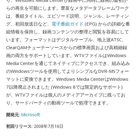
り、Windows Media Centerが録画中に同時に録画の最初か
らの再生を可能にします。豊富なメタデータフレームワーク
は、番組タイトル、エピソード説明、ジャンル、レーティン
グ、初回放送日など、
電子番組ガイド
(EPG) からの詳細な番
組情報を保持し、録画コンテンツの整理と閲覧を容易にして
います。フォーマットはデジタルケーブル、地上波ATSC、
ClearQAMチューナーソースからの標準画質および高精細録
画の両方をサポートしています。WTVファイルはWindows
Media Centerを通じてネイティブにアクセスでき、組み込み
のWindowsツールを使用してよりシンプルなDVR-MSフォー
マットに変換できます。Windows Media CenterはWindows
7以降廃止されました (Windows 8では限定的なサポート)
が、WTVファイルは個人のメディアアーカイブに残ってお
り、サードパーティの動画ツールで処理できます。
開発元
:
Microsoft
初回リリース
: 2008年7月16日