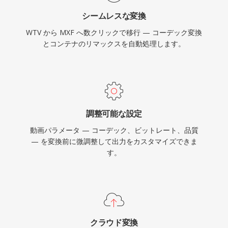
リストまで、異なる複雑度レベルを定義するオペ
シームレスな変換
レーショナルパターンシステムを使用していま
WTV から MXF へ数クリックで移行 — コーデック変換
す。主要な放送機器メーカーやファイルベースの
とコンテナのリマックスを自動処理します。
ワークフローシステムがMXFを普遍的にサポー
トしており、放送で使用されるAS-02やAS-11な
どの規格のインターチェンジフォーマットとして
も機能しています。
調整可能な設定
動画パラメータ — コーデック、ビットレート、品質
— を変換前に微調整して出力をカスタマイズできま
す。
クラウド変換