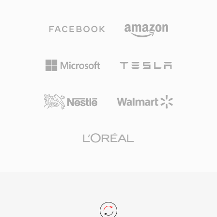
トは、MPEG-2、AVC-Intra、DNxHD、
にしています。フォーマットはデジタルケーブ
DNxHR、ProRes、JPEG 2000を含む幅広いプロ
ル、地上波ATSC、ClearQAMチューナーソース
フェッショナルコーデックをサポートし、プロキ
からの標準画質および高精細録画の両方をサポー
シ編集からマスター品質のアーカイブまで、さま
トしています。WTVファイルはWindows Media
ざまな品質レベルに適応できます。広範なメタデ
Centerを通じてネイティブにアクセスでき、組
ータフレームワークがMXFの特徴的な要素であ
み込みのWindowsツールを使用してよりシンプ
り、タイムコード、クリップ名、記述マーカー、
ルなDVR-MSフォーマットに変換できます。
ソース参照、技術パラメータなどの制作情報を構
Windows Media CenterはWindows 7以降廃止さ
造化されたKey-Length-Value (KLV) エンコーデ
れました (Windows 8では限定的なサポート)
ィングスキームで格納します。このメタデータは
が、WTVファイルは個人のメディアアーカイブ
制作チェーン全体を通じてコンテンツとともに伝
に残っており、サードパーティの動画ツールで処
搬し、ファイルがインジェスト、編集、グラフィ
理できます。
ックス、プレイアウト、アーカイブシステム間を
移動する際の情報損失リスクを低減します。
MXFファイルは、シンプルな単一アイテムパッ
ケージ (OP1a) から複雑なマルチアイテムプレイ