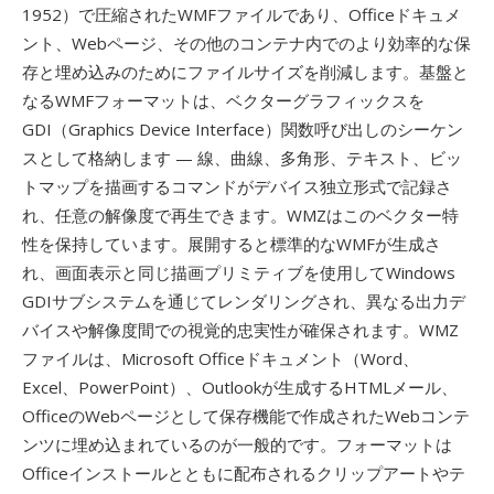
1952）で圧縮されたWMFファイルであり、Officeドキュメ
ント、Webページ、その他のコンテナ内でのより効率的な保
存と埋め込みのためにファイルサイズを削減します。基盤と
なるWMFフォーマットは、ベクターグラフィックスを
GDI（Graphics Device Interface）関数呼び出しのシーケン
スとして格納します — 線、曲線、多角形、テキスト、ビッ
トマップを描画するコマンドがデバイス独立形式で記録さ
れ、任意の解像度で再生できます。WMZはこのベクター特
性を保持しています。展開すると標準的なWMFが生成さ
れ、画面表示と同じ描画プリミティブを使用してWindows
GDIサブシステムを通じてレンダリングされ、異なる出力デ
バイスや解像度間での視覚的忠実性が確保されます。WMZ
ファイルは、Microsoft Officeドキュメント（Word、
Excel、PowerPoint）、Outlookが生成するHTMLメール、
OfficeのWebページとして保存機能で作成されたWebコンテ
ンツに埋め込まれているのが一般的です。フォーマットは
Officeインストールとともに配布されるクリップアートやテ