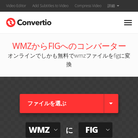
Video Editor
Add Subtitles to Video
Compress Video
詳細
WMZからFIGへのコンバーター
オンラインでしかも無料でwmzファイルをfigに変
換
ファイルを選ぶ
WMZ
FIG
に