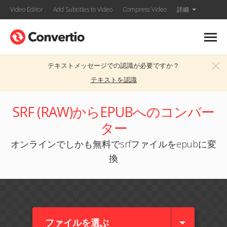
Video Editor
Add Subtitles to Video
Compress Video
詳細
テキストメッセージでの認識が必要ですか？
テキストを認識
SRF (RAW)からEPUBへのコンバー
ター
オンラインでしかも無料でsrfファイルをepubに変
換
ファイルを選ぶ