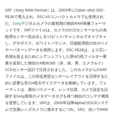
SRF（Sony RAW Format）は、2003年にCyber-shot DSC-
F828で導入され、DSC-V3コンパクトカメラでも使用され
た、
Sony
デジタルカメラの最初期の独自RAW画像フォーマ
ットです。SRFファイルは、カメラのCCDセンサーからの未
処理センサー読み出しを12ビット/チャンネルでキャプチャ
し、デモザイク、ホワイトバランス、圧縮処理前の生のベイ
ヤーパターンデータを保持します。DSC-F828は、より広い
色域を捉えるためにシアンシフトした第4の色フィルター要
素を追加した独自の4色RGBE（赤、緑、青、エメラルド）
CCDセンサー設計で注目されました。このカメラからのSRF
ファイルは、この非従来型センサーレイアウトを活用するた
めに必要な生の4色モザイクデータを格納しています。フォ
ーマットは、露出パラメータ、レンズ位置、カメラ設定を記
録するSony固有のメタデータタグを持つ独自のコンテナ構造
を使用しています。SRFは、2006年以降AlphaのDSLRシステ
ムで交換レンズカメラに進出するにつれ、SR2、次いでARW