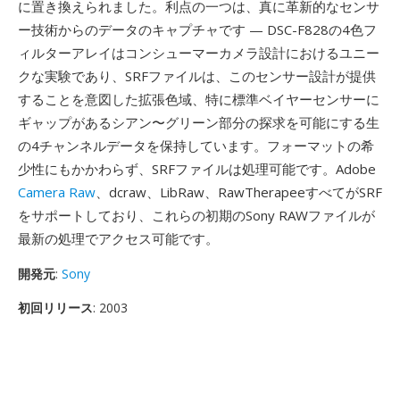
に置き換えられました。利点の一つは、真に革新的なセンサ
ー技術からのデータのキャプチャです — DSC-F828の4色フ
ィルターアレイはコンシューマーカメラ設計におけるユニー
クな実験であり、SRFファイルは、このセンサー設計が提供
することを意図した拡張色域、特に標準ベイヤーセンサーに
ギャップがあるシアン〜グリーン部分の探求を可能にする生
の4チャンネルデータを保持しています。フォーマットの希
少性にもかかわらず、SRFファイルは処理可能です。Adobe
Camera Raw
、dcraw、LibRaw、RawTherapeeすべてがSRF
をサポートしており、これらの初期のSony RAWファイルが
最新の処理でアクセス可能です。
開発元
:
Sony
初回リリース
: 2003