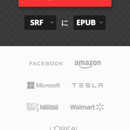
SRF
EPUB
に