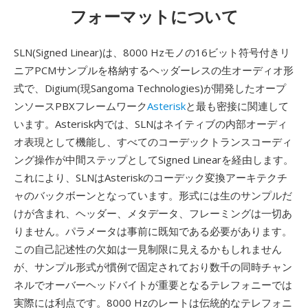
フォーマットについて
SLN(Signed Linear)は、8000 Hzモノの16ビット符号付きリ
ニアPCMサンプルを格納するヘッダーレスの生オーディオ形
式で、Digium(現Sangoma Technologies)が開発したオープ
ンソースPBXフレームワーク
Asterisk
と最も密接に関連して
います。Asterisk内では、SLNはネイティブの内部オーディ
オ表現として機能し、すべてのコーデックトランスコーディ
ング操作が中間ステップとしてSigned Linearを経由します。
これにより、SLNはAsteriskのコーデック変換アーキテクチ
ャのバックボーンとなっています。形式には生のサンプルだ
けが含まれ、ヘッダー、メタデータ、フレーミングは一切あ
りません。パラメータは事前に既知である必要があります。
この自己記述性の欠如は一見制限に見えるかもしれません
が、サンプル形式が慣例で固定されており数千の同時チャン
ネルでオーバーヘッドバイトが重要となるテレフォニーでは
実際には利点です。8000 Hzのレートは伝統的なテレフォニ