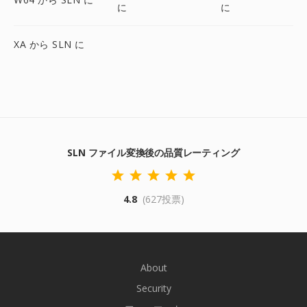
に
に
XA から SLN に
SLN ファイル変換後の品質レーティング
4.8
(627投票)
About
Security