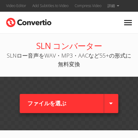
Video Editor
Add Subtitles to Video
Compress Video
詳細
SLN コンバーター
SLNロー音声をWAV・MP3・AACなど55+の形式に
無料変換
ファイルを選ぶ