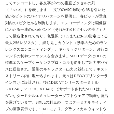
してエンコードし、各文字が6つの垂直ピクセルの列
（「sixel」）を表します — 文字のASCII値から63を引いた
値が6ビットのバイナリパターンを提供し、各ビットが垂直
列内の1ピクセルを制御します。エンコーディングは画像幅
にわたる一連のsixelバンド（それぞれ6ピクセルの高さ）と
して構造化されており、色選択（HLSまたはRGB指定による
最大256レジスタ）、繰り返しカウント（効率のためのラン
レングスエンコーディング）、キャリッジリターン、改行コ
マンドの制御シーケンスを含みます。SIXELデータはDECの
標準エスケープシーケンスプロトコルを使用して出力デバイ
スに送信され、通常のキャラクター出力と並行してテキスト
ストリーム内に埋め込まれます。元々はDECのプリンターラ
イン向けに設計され、後にDEC VTシリーズターミナル
（VT240、VT330、VT340）でサポートされたSIXELは、モ
ダンなターミナルエミュレーターソフトウェアで顕著な復活
を遂げています。SIXELの利点の一つはターミナルネイティ
ブの画像表示です。SIXELにより、グラフィカルウィンドウ