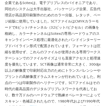
企業であるScitexは、電子プリプレスのパイオニアであり、
同社のシステムは大手出版社、パッケージング企業、広告代
理店が高品質印刷製作のためのカラー分版、レタッチ、ペー
ジ組版に使用していました。SCTファイルはCMYKカラーモ
ードで8ビット/チャンネル（32ビット/ピクセル）の画像を
格納し、カラーチャンネルはScitexの専用ハードウェアのス
キャンラインベース処理に最適化されたバンドインターリー
ブドバイライン形式で配置されています。フォーマットは圧
縮を使用せず、これらのファイルが使用される専用ワークス
テーションでのファイルサイズよりも直接アクセスと処理速
度を優先しています。SCT画像は通常非常に大きく、300dpi
以上の解像度で印刷対応出力のためにトランスパレンシーや
プリントの高解像度ドラムスキャンが行われていました。利
点の一つは印刷製作のヘリテージです。SCTファイルはその
時代の最高品質のデジタルプリプレスワークを代表してお
り、数十万ドルのハードウェアで熟練オペレーターによって
スキャン・色補正されたもので、1980年代および1990年代