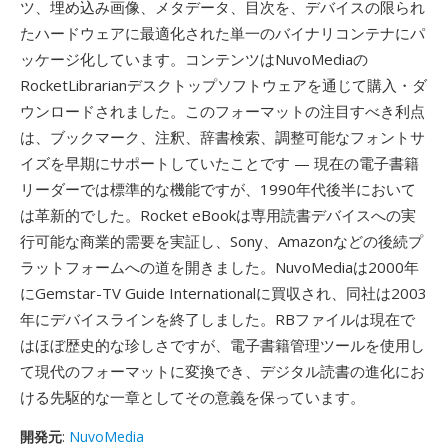
ツ、埋め込み画像、メタデータ、目次を、デバイスの限られ
たハードウェアに最適化された単一のバイナリコンテナにパ
ッケージ化しています。コンテンツはNuvoMediaの
RocketLibrarianデスクトップソフトウェアを通じて購入・ダ
ウンロードされました。このフォーマットの注目すべき利点
は、ブックマーク、注釈、辞書検索、調整可能なフォントサ
イズを早期にサポートしていたことです — 現在の電子書籍
リーダーでは標準的な機能ですが、1990年代後半において
は革新的でした。Rocket eBookは専用読書デバイスへの実
行可能な商業的需要を実証し、Sony、Amazonなどの後続プ
ラットフォームへの道を開きました。NuvoMediaは2000年
にGemstar-TV Guide Internationalに買収され、同社は2003
年にデバイスラインを終了しました。RBファイルは現在で
はほぼ歴史的な珍しさですが、電子書籍管理ツールを使用し
て現代のフォーマットに変換でき、デジタル読書の進化にお
ける先駆的な一章としてその意義を保っています。
開発元
:
NuvoMedia