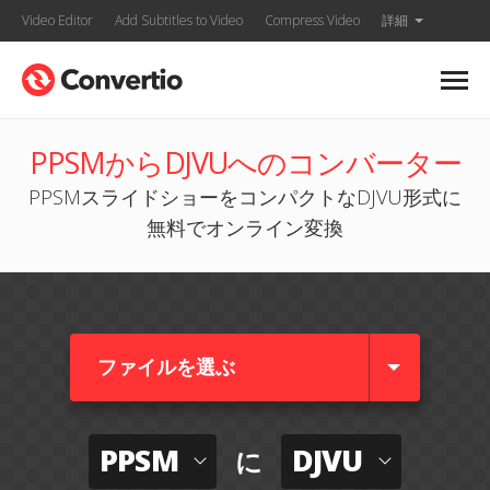
Video Editor
Add Subtitles to Video
Compress Video
詳細
PPSMからDJVUへのコンバーター
PPSMスライドショーをコンパクトなDJVU形式に
無料でオンライン変換
ファイルを選ぶ
PPSM
DJVU
に