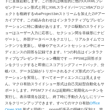
ドに直接起動します。この形式は構造的に他のOOXMLプレ
ゼンテーション形式と同じXMLスライドパーツにVBAプロジ
ェクトを格納するvbaProject.binストリームを加えたZIPアー
カイブです。この組み合わせはインタラクティブなプレゼン
テーションに特に価値があります。マクロ駆動のスライドシ
ョーはユーザー入力に応答し、セクション間を非線形にナビ
ゲートし、外部データベースをクエリし、リアルタイムでコ
ンテンツを更新し、研修やアセスメントセッション中にオー
ディエンスの回答を記録できます。1つの利点はインタラク
ティブなプレゼンテーション機能です — PPSMは回答ボタ
ンをクリックすると即座にスコアリングフィードバック、分
岐パス、データ記録がトリガーされるクイズ形式のプレゼン
テーションを実現し、すべてオーディエンスには見えませ
ん。マクロ有効スライドショー形式は自己完結型自動化もサ
ポートします。PPSMファイルは起動時に初期化ルーチンを
実行し、表示環境を設定し、終了時に手動介入なしにリソー
スをクリーンアップできます。すべてのマクロ有効
Office
Open XML
形式と同様に、.ppsm拡張子の明確な区別は、管