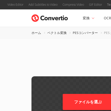
Video Editor
Add Subtitles to Video
Compress Video
GIF Editor
Te
変換
OCR
ホーム
ベクトル変換
PESコンバーター
PES
ファイルを選ぶ