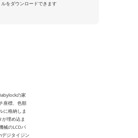
ルをダウンロードできます
ylockの家
チ座標、色順
ルに格納しま
タが埋め込ま
械のLCDパ
gnデジタイジン