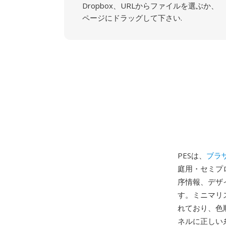
Dropbox、URLからファイルを選ぶか、
ページにドラッグして下さい.
PESは、
ブラ
庭用・セミプ
序情報、デザ
す。ミニマリ
れており、色
ネルに正しい糸