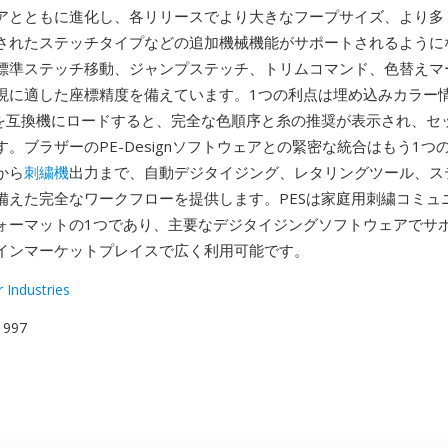
アとともに進化し、各リリースでより大きなフープサイズ、より多
されたステッチタイプなどの追加機械機能がサポートされるように
標準ステッチ移動、ジャンプステッチ、トリムコマンド、色替えマ
現に適した座標精度を備えています。1つの利点は埋め込みカラー情
ルを互換機にロードすると、完全な色順序と糸の推奨が表示され、セ
。ブラザーのPE-Designソフトウェアとの緊密な統合はもう1つ
から
刺繍機
出力まで、自動デジタイジング、レタリングツール、ス
備えた完全なワークフローを提供します。PESは家庭用刺繍コミュ
ォーマットの1つであり、主要なデジタイジングソフトウェアでサ
インマーケットプレイスで広く利用可能です。
 Industries
 1997