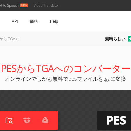
xt to Speech
Video Translator
API
価格
Help
素晴らしい
 から TGA に
PESからTGAへのコンバーター
オンラインでしかも無料でpesファイルをtgaに変換
PES