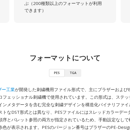
ぶ（200種類以上のフォーマットが利用
できます）
フォーマットについて
PES
TGA
ザー工業
が開発した刺繍機用ファイル形式で、主にブラザーおよびBab
ロフェッショナル刺繍機で使用されています。この形式は、ステッ
インメタデータを含む完全な刺繍デザインを構造化バイナリファイ
ストなDST形式とは異なり、PESファイルにはスレッドカラーデー
順序とパレット参照の両方が指定されているため、手動設定なしで機
色が表示されます。PESのバージョン番号はブラザーのPE-Desi