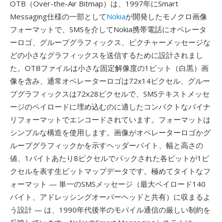
OTB（Over-the-Air Bitmap）は、1997年にSmart
Messaging仕様の一部として
Nokia
が開発したモノクロ画像
フォーマットで、SMSを介してNokia携帯電話にオペレータ
ーロゴ、グループグラフィックス、ピクチャーメッセージな
どの小さなグラフィックスを送信するために設計されまし
た。OTBファイルは小さな固定解像度の1ビット（白黒）画
像を含み、通常オペレーターロゴは72x14ピクセル、グルー
プグラフィックスは72x28ピクセルで、SMSテキストメッセ
ージのペイロードに埋め込むのに適したコンパクトなバイナ
リフォーマットでエンコードされています。フォーマットは
シンプルな構造を使用します。画像がオペレーターロゴかグ
ループグラフィックかを示すヘッダーバイト、幅と高さの
値、1バイトあたり8ピクセルでパックされた各ビットが1ピ
クセルを表す生ビットマップデータです。極めてタイトなフ
ォーマット — 単一のSMSメッセージ（最大ペイロード140
バイト、アドレッシングオーバーヘッドと共有）に収まるよ
う設計 — は、1990年代後半のモバイル通信の厳しい制約を