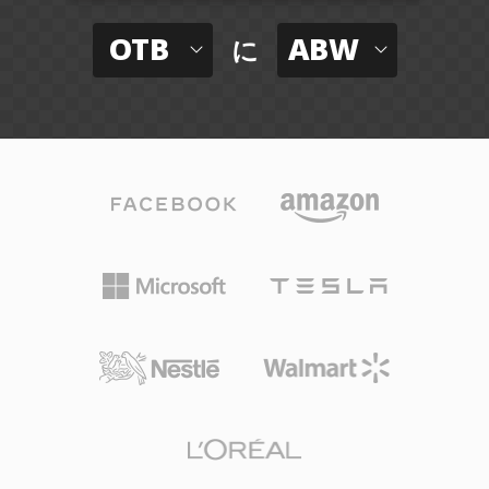
OTB
ABW
に