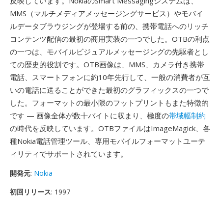
反映しています。NokiaのSmart Messagingシステムは、
MMS（マルチメディアメッセージングサービス）やモバイ
ルデータブラウジングが登場する前の、携帯電話へのリッチ
コンテンツ配信の最初の商用実装の一つでした。OTBの利点
の一つは、モバイルビジュアルメッセージングの先駆者とし
ての歴史的役割です。OTB画像は、MMS、カメラ付き携帯
電話、スマートフォンに約10年先行して、一般の消費者が互
いの電話に送ることができた最初のグラフィックスの一つで
した。フォーマットの最小限のフットプリントもまた特徴的
です — 画像全体が数十バイトに収まり、極度の
帯域幅制約
の時代を反映しています。OTBファイルはImageMagick、各
種Nokia電話管理ツール、専用モバイルフォーマットユーテ
ィリティでサポートされています。
開発元
:
Nokia
初回リリース
: 1997