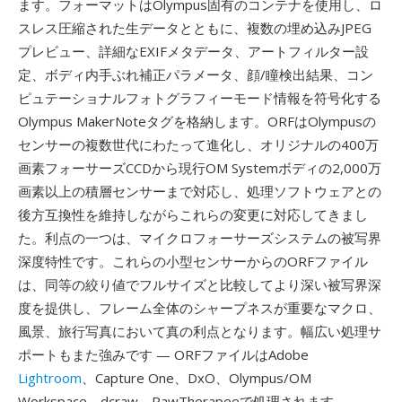
ます。フォーマットはOlympus固有のコンテナを使用し、ロ
スレス圧縮された生データとともに、複数の埋め込みJPEG
プレビュー、詳細なEXIFメタデータ、アートフィルター設
定、ボディ内手ぶれ補正パラメータ、顔/瞳検出結果、コン
ピュテーショナルフォトグラフィーモード情報を符号化する
Olympus MakerNoteタグを格納します。ORFはOlympusの
センサーの複数世代にわたって進化し、オリジナルの400万
画素フォーサーズCCDから現行OM Systemボディの2,000万
画素以上の積層センサーまで対応し、処理ソフトウェアとの
後方互換性を維持しながらこれらの変更に対応してきまし
た。利点の一つは、マイクロフォーサーズシステムの被写界
深度特性です。これらの小型センサーからのORFファイル
は、同等の絞り値でフルサイズと比較してより深い被写界深
度を提供し、フレーム全体のシャープネスが重要なマクロ、
風景、旅行写真において真の利点となります。幅広い処理サ
ポートもまた強みです — ORFファイルはAdobe
Lightroom
、Capture One、DxO、Olympus/OM
Workspace、dcraw、RawTherapeeで処理されます。