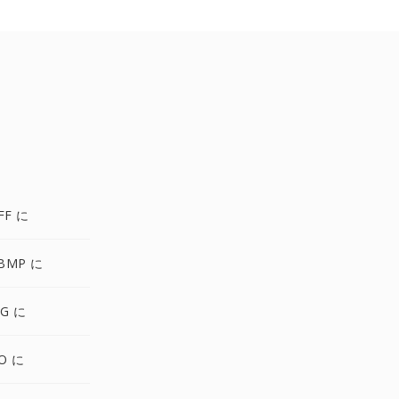
FF に
BMP に
VG に
O に