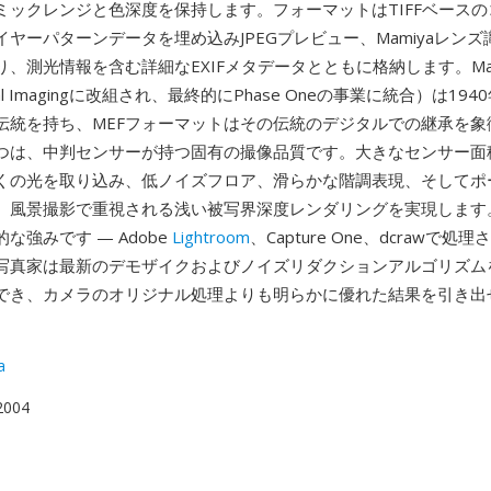
ミックレンジと色深度を保持します。フォーマットはTIFFベース
ヤーパターンデータを埋め込みJPEGプレビュー、Mamiyaレン
、測光情報を含む詳細なEXIFメタデータとともに格納します。Mam
igital Imagingに改組され、最終的にPhase Oneの事業に統合）は1
伝統を持ち、MEFフォーマットはその伝統のデジタルでの継承を象
つは、中判センサーが持つ固有の撮像品質です。大きなセンサー面
くの光を取り込み、低ノイズフロア、滑らかな階調表現、そしてポ
、風景撮影で重視される浅い被写界深度レンダリングを実現します
な強みです — Adobe
Lightroom
、Capture One、dcrawで処
写真家は最新のデモザイクおよびノイズリダクションアルゴリズム
でき、カメラのオリジナル処理よりも明らかに優れた結果を引き出
a
 2004