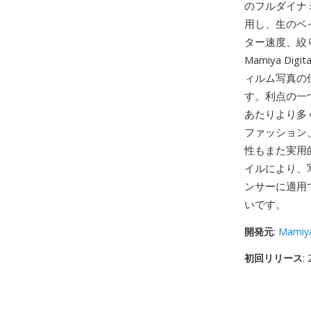
のフルダイナ
用し、生のベイ
ター速度、絞り
Mamiya D
ィルム写真の
す。利点の一
あたりより多
ファッション
性もまた実用的
イルにより、
ンサーに適用
いです。
開発元
:
Mamiy
初回リリース
: