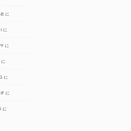
GB に
I に
FF に
 に
G に
IF に
X に