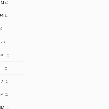
GM に
EG に
S に
RZ に
NG に
AL に
CD に
FM に
NM に