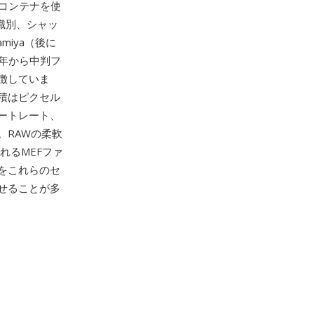
のコンテナを使
ズ識別、シャッ
iya（後に
940年から中判フ
徴していま
積はピクセル
ートレート、
。RAWの柔軟
理されるMEFファ
をこれらのセ
せることが多