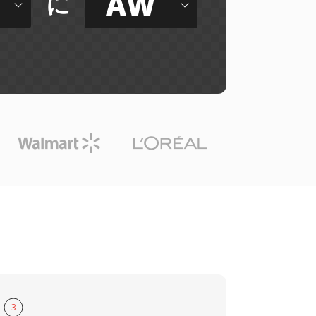
AW
に
3