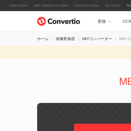
Video Editor
Add Subtitles to Video
Compress Video
GIF Editor
Te
変換
OCR
ホーム
画像変換器
MEFコンバーター
MEF 
M