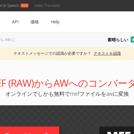
xt to Speech
Video Translator
API
価格
Help
素晴らしい
から AW に
テキストメッセージでの認識が必要ですか？
テキストを認識
EF (RAW)からAWへのコンバー
オンラインでしかも無料でmefファイルをawに変換