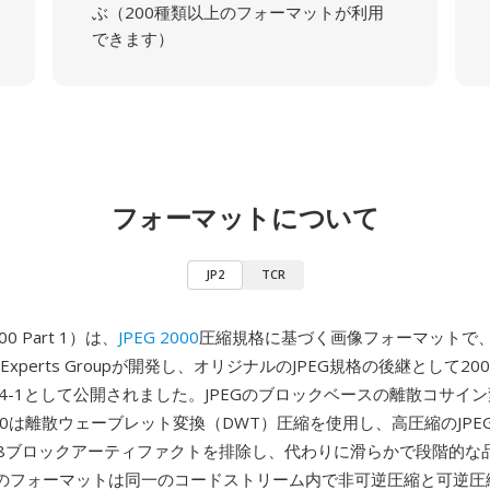
ぶ（200種類以上のフォーマットが利用
できます）
フォーマットについて
JP2
TCR
000 Part 1）は、
JPEG 2000
圧縮規格に基づく画像フォーマットで、Jo
hic Experts Groupが開発し、オリジナルのJPEG規格の後継として20
 15444-1として公開されました。JPEGのブロックベースの離散コサ
2000は離散ウェーブレット変換（DWT）圧縮を使用し、高圧縮のJP
x8ブロックアーティファクトを排除し、代わりに滑らかで段階的な
のフォーマットは同一のコードストリーム内で非可逆圧縮と可逆圧