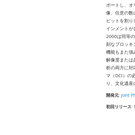
ポートし、オ
像、任意の数
ビットを割り
インメントが
2000は同等
刻なブロッキ
機能もまた強
解像度または
析の両方に対
マ（DCI）
り、文化遺産
開発元
:
Joint 
初回リリース
: