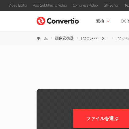
Video Editor
Add Subtitles to Video
Compress Video
GIF Editor
Te
変換
OCR
ホーム
画像変換器
JP2コンバーター
JP2 から
ファイルを選ぶ