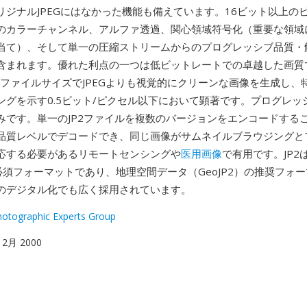
リジナルJPEGにはなかった機能も備えています。16ビット以上の
のカラーチャンネル、アルファ透過、関心領域符号化（重要な領域
当て）、そして単一の圧縮ストリームからのプログレッシブ品質・
含まれます。優れた利点の一つは低ビットレートでの卓越した画質です
のファイルサイズでJPEGよりも視覚的にクリーンな画像を生成し、特
ングを示す0.5ビット/ピクセル以下において顕著です。プログレッ
みです。単一のJP2ファイルを複数のバージョンをエンコードする
品質レベルでデコードでき、同じ画像がサムネイルブラウジングと
応する必要があるリモートセンシングや
医用画像
で有用です。JP2
の必須フォーマットであり、地理空間データ（GeoJP2）の推奨フォ
のデジタル化でも広く採用されています。
Photographic Experts Group
 12月 2000