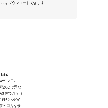
ルをダウンロードできます
int
00年12月に
イン変換とは異な
EG画像で見られ
品質劣化を実
縮の両方をサ