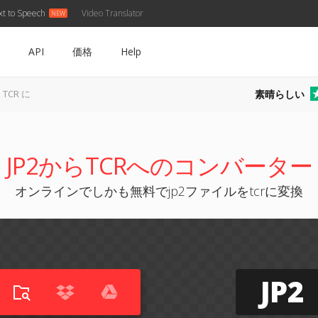
xt to Speech
Video Translator
API
価格
Help
素晴らしい
 TCR に
JP2からTCRへのコンバーター
オンラインでしかも無料でjp2ファイルをtcrに変換
JP2