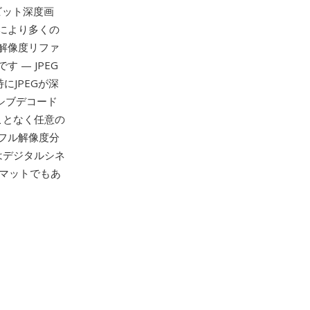
ビット深度画
により多くの
解像度リファ
 — JPEG
にJPEGが深
シブデコード
ことなく任意の
フル解像度分
はデジタルシネ
ーマットでもあ