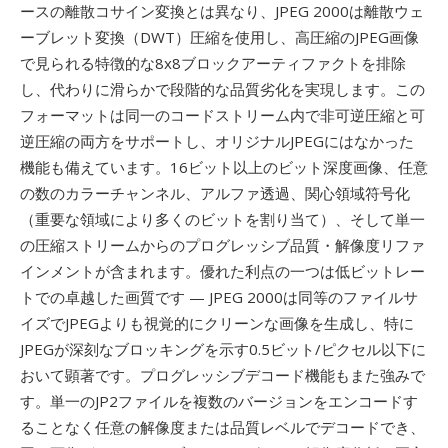
ースの離散コサイン変換とは異なり、JPEG 2000は離散ウェ
ーブレット変換（DWT）圧縮を使用し、高圧縮のJPEG画像
で見られる特徴的な8x8ブロックアーティファクトを排除
し、代わりに滑らかで段階的な品質劣化を実現します。この
フォーマットは同一のコードストリーム内で非可逆圧縮と可
逆圧縮の両方をサポートし、オリジナルJPEGにはなかった
機能も備えています。16ビット以上のビット深度画像、任意
の数のカラーチャンネル、アルファ透過、関心領域符号化
（重要な領域により多くのビットを割り当て）、そして単一
の圧縮ストリームからのプログレッシブ品質・解像度リファ
インメントが含まれます。優れた利点の一つは低ビットレー
トでの卓越した画質です — JPEG 2000は同等のファイルサ
イズでJPEGよりも視覚的にクリーンな画像を生成し、特に
JPEGが深刻なブロッキングを示す0.5ビット/ピクセル以下に
おいて顕著です。プログレッシブデコード機能もまた強みで
す。単一のJP2ファイルを複数のバージョンをエンコードす
ることなく任意の解像度または品質レベルでデコードでき、