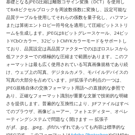
基礎となるJPEG圧縮は離散コサイン変換（DCT）を使用し
て8x8ピクセルブロックを周波数係数に変換し、設定可能な
品質テーブルを使用してそれらの係数を量子化し、ハフマン
または算術エントロピー符号化を適用して圧縮ビットストリ
ームを生成します。JPEGは8ビットグレースケール、24ビッ
トYCbCrカラー、32ビットCMYKカラーモードをサポートし
ており、品質設定は高品質ファクターでのほぼロスレスから
低ファクターでの積極的な圧縮まで範囲があります。このフ
ォーマットは最も広く使用されている写真画像規格であり続
け、ウェブ上の写真、デジタルカメラ、モバイルデバイスの
写真の大部分を占めています。JIF拡張子の利点の一つは、
JPEG規格自体の交換フォーマット用語への直接的な参照で
あり、正確なフォーマット識別が重要な文脈で技術的な明確
さを提供します。普遍的な互換性により、JIFファイルはすべ
てのブラウザ、画像ビューアー、フォトエディター、オペレ
ーティングシステムで問題なく開けます — 拡張子
が.jif、.jpg、.jpeg、.jfifのいずれであっても内容は標準的な
JPEGです。このフォーマットは
Adobe Photoshop
やGIMPか