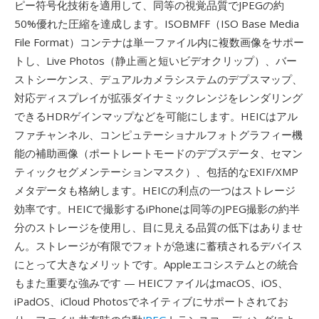
ピー符号化技術を適用して、同等の視覚品質でJPEGの約
50%優れた圧縮を達成します。ISOBMFF（ISO Base Media
File Format）コンテナは単一ファイル内に複数画像をサポー
トし、Live Photos（静止画と短いビデオクリップ）、バー
ストシーケンス、デュアルカメラシステムのデプスマップ、
対応ディスプレイが拡張ダイナミックレンジをレンダリング
できるHDRゲインマップなどを可能にします。HEICはアル
ファチャンネル、コンピュテーショナルフォトグラフィー機
能の補助画像（ポートレートモードのデプスデータ、セマン
ティックセグメンテーションマスク）、包括的なEXIF/XMP
メタデータも格納します。HEICの利点の一つはストレージ
効率です。HEICで撮影するiPhoneは同等のJPEG撮影の約半
分のストレージを使用し、目に見える品質の低下はありませ
ん。ストレージが有限でフォトが急速に蓄積されるデバイス
にとって大きなメリットです。Appleエコシステムとの統合
もまた重要な強みです — HEICファイルはmacOS、iOS、
iPadOS、iCloud Photosでネイティブにサポートされてお