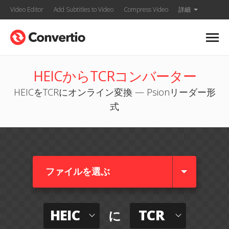
Video Editor
Add Subtitles to Video
Compress Video
詳細
HEICからTCRコンバーター
HEICをTCRにオンライン変換 — Psionリーダー形
式
ファイルを選ぶ
HEIC
TCR
に