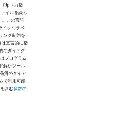
、fdp（力指
Vファイルを読み
ます。この言語
ライクなラベ
ランク制約を
造は宣言的に指
的なダイアグ
ルはプログラム
ド解析ツール
ル品質のダイア
ームで利用可能
ンを含む
多数の