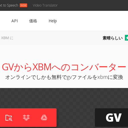
xt to Speech
Video Translator
API
価格
Help
素晴らしい
 XBM に
GVからXBMへのコンバーター
オンラインでしかも無料でgvファイルをxbmに変換
GV