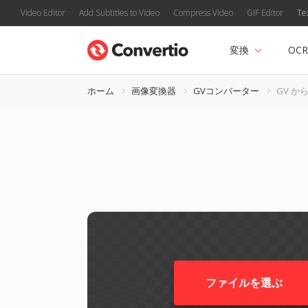
Video Editor
Add Subtitles to Video
Compress Video
GIF Editor
Te
変換
OCR
ホーム
画像変換器
GVコンバーター
GV から
ファイルを選ぶ