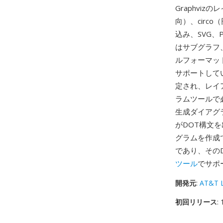
Graphviz
向）、circ
込み、SVG、
はサブグラフ
ルフォーマッ
サポートして
定され、レイ
ラムツールで
生成ダイアグ
がDOT構文
グラムを作成
であり、そのD
ツール
でサポ
開発元
:
AT&T L
初回リリース
: