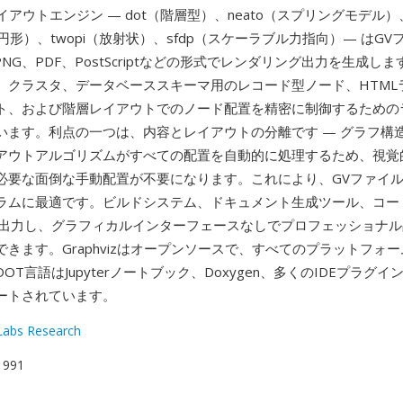
のレイアウトエンジン — dot（階層型）、neato（スプリングモデル）
o（円形）、twopi（放射状）、sfdp（スケーラブル力指向）— はG
PNG、PDF、PostScriptなどの形式でレンダリング出力を生成し
、クラスタ、データベーススキーマ用のレコード型ノード、HTML
ト、および階層レイアウトでのノード配置を精密に制御するための
います。利点の一つは、内容とレイアウトの分離です — グラフ構
アウトアルゴリズムがすべての配置を自動的に処理するため、視覚
必要な面倒な手動配置が不要になります。これにより、GVファイ
ラムに最適です。ビルドシステム、ドキュメント生成ツール、コー
を出力し、グラフィカルインターフェースなしでプロフェッショナ
できます。Graphvizはオープンソースで、すべてのプラットフォ
OT言語はJupyterノートブック、Doxygen、多くのIDEプラグイ
ートされています。
abs Research
 1991