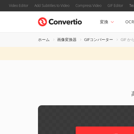
Video Editor
Add Subtitles to Video
Compress Video
GIF Editor
Te
変換
OCR
ホーム
画像変換器
GIFコンバーター
GIF から