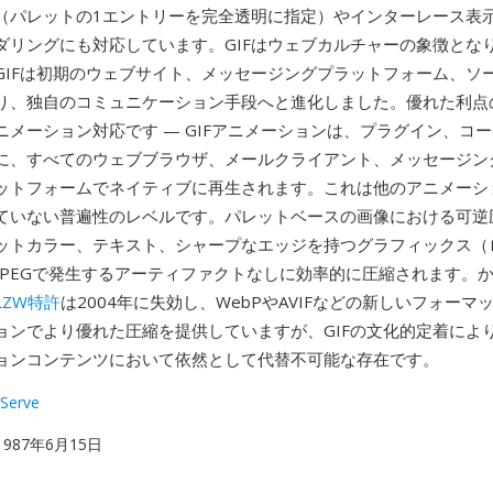
（パレットの1エントリーを完全透明に指定）やインターレース表
ダリングにも対応しています。GIFはウェブカルチャーの象徴となり
GIFは初期のウェブサイト、メッセージングプラットフォーム、ソ
り、独自のコミュニケーション手段へと進化しました。優れた利点
ニメーション対応です — GIFアニメーションは、プラグイン、コ
に、すべてのウェブブラウザ、メールクライアント、メッセージン
ットフォームでネイティブに再生されます。これは他のアニメーシ
ていない普遍性のレベルです。パレットベースの画像における可逆
ットカラー、テキスト、シャープなエッジを持つグラフィックス（
JPEGで発生するアーティファクトなしに効率的に圧縮されます。か
LZW特許
は2004年に失効し、WebPやAVIFなどの新しいフォーマ
ョンでより優れた圧縮を提供していますが、GIFの文化的定着によ
ョンコンテンツにおいて依然として代替不可能な存在です。
Serve
 1987年6月15日