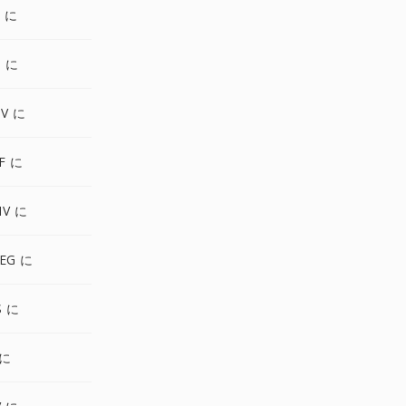
G に
O に
V に
F に
MV に
EG に
S に
 に