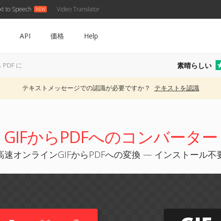
xt to Speech
Video Translator
API
価格
Help
素晴らしい
 PDF に
テキストメッセージでの認識が必要ですか？
テキストを認識
GIFからPDFへのコンバーター
高速オンラインGIFからPDFへの変換 — インストール不