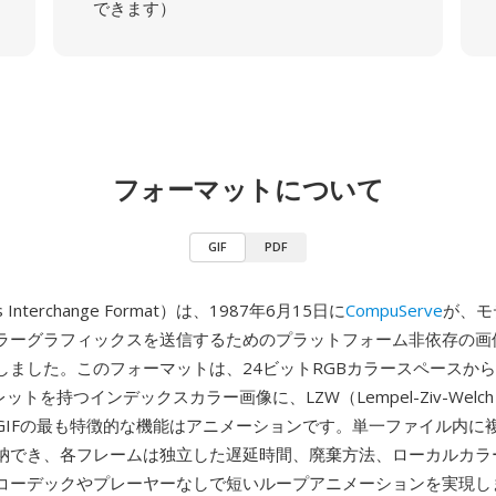
できます）
フォーマットについて
GIF
PDF
cs Interchange Format）は、1987年6月15日に
CompuServe
が、モ
ラーグラフィックスを送信するためのプラットフォーム非依存の画
しました。このフォーマットは、24ビットRGBカラースペースか
レットを持つインデックスカラー画像に、LZW（Lempel-Ziv-Wel
GIFの最も特徴的な機能はアニメーションです。単一ファイル内に
納でき、各フレームは独立した遅延時間、廃棄方法、ローカルカラ
コーデックやプレーヤーなしで短いループアニメーションを実現し