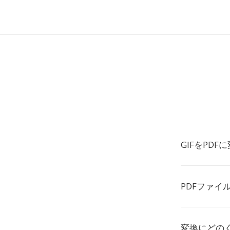
GIFをPD
PDFファイ
変換にどの