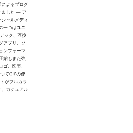
示によるプログ
ました — ア
ーシャルメディ
の一つはユニ
ーデック、互換
グアプリ、ソ
ョンフォーマ
圧縮もまた強
ロゴ、図表、
つてGIFの使
ットがフルカラ
り、カジュアル