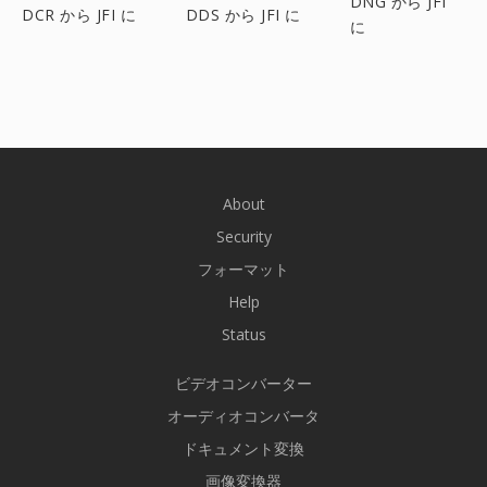
DNG から JFI
DCR から JFI に
DDS から JFI に
に
About
Security
フォーマット
Help
Status
ビデオコンバーター
オーディオコンバータ
ドキュメント変換
画像変換器