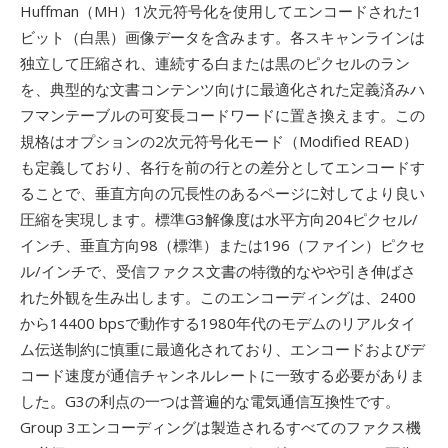
Huffman（MH）1次元符号化を使用してエンコードされた1
ビット（白黒）画像データを含みます。各スキャンラインは
独立して圧縮され、連続する白または黒のピクセルのラン
を、典型的な文書コンテンツ向けに最適化された定義済みハ
フマンテーブルの可変長コードワードに置き換えます。この
規格はオプションの2次元符号化モード（Modified READ）
も定義しており、各行を前の行との差分としてエンコードす
ることで、垂直方向の冗長性のあるページに対してより良い
圧縮を実現します。標準G3解像度は水平方向204ピクセル/
インチ、垂直方向98（標準）または196（ファイン）ピクセ
ル/インチで、受信ファクス文書の特徴的なやや引き伸ばさ
れた外観を生み出します。このエンコーディングは、2400
から14400 bpsで動作する1980年代のモデムのリアルタイ
ム伝送制約に慎重に最適化されており、エンコードおよびデ
コード速度が通信チャンネルレートに一致する必要がありま
した。G3の利点の一つは普遍的な電気通信互換性です。
Group 3エンコーディングは製造されるすべてのファクス機