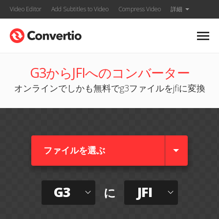
Video Editor
Add Subtitles to Video
Compress Video
詳細
G3からJFIへのコンバーター
オンラインでしかも無料でg3ファイルをjfiに変換
ファイルを選ぶ
G3
JFI
に