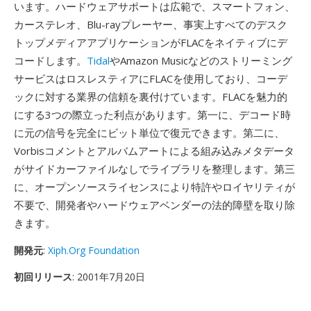
います。ハードウェアサポートは広範で、スマートフォン、
カーステレオ、Blu-rayプレーヤー、事実上すべてのデスク
トップメディアアプリケーションがFLACをネイティブにデ
コードします。
Tidal
やAmazon Musicなどのストリーミング
サービスはロスレスティアにFLACを使用しており、コーデ
ックに対する業界の信頼を裏付けています。FLACを魅力的
にする3つの際立った利点があります。第一に、デコード時
に元の信号を完全にビット単位で復元できます。第二に、
Vorbisコメントとアルバムアートによる組み込みメタデータ
がサイドカーファイルなしでライブラリを整理します。第三
に、オープンソースライセンスにより特許やロイヤリティが
不要で、開発者やハードウェアベンダーの法的障壁を取り除
きます。
開発元
:
Xiph.Org Foundation
初回リリース
: 2001年7月20日