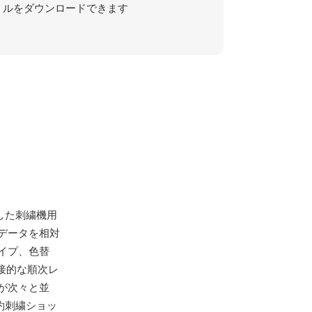
ルをダウンロードできます
した刺繍機用
データを相対
イプ、色替
接的な順次レ
が次々と並
約刺繍ショッ