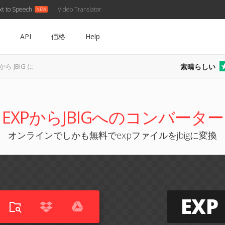
xt to Speech
Video Translator
API
価格
Help
素晴らしい
 から JBIG に
EXPからJBIGへのコンバーター
オンラインでしかも無料でexpファイルをjbigに変換
EXP