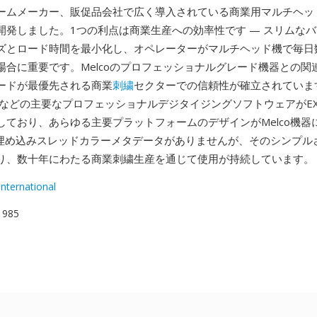
ームメーカー、販促品会社で広く導入されている商業用マルチヘッ
開発しました。1つの利点は商業生産への効率性です — スリムな
ズとロード時間を最小化し、オペレーターがマルチヘッド機で毎日
場合に重要です。Melcoのプロフェッショナルグレード機器との関
ードが最優先される商業
刺繍
セクターでの信頼性が確立されています。
atchなどの主要なプロフェッショナルデジタイジングソフトウェアがE
しており、あらゆる主要プラットフォームのデザインがMelco機器
は埋め込みスレッドカラーメタデータがありませんが、そのシンプル
り、数十年にわたる商業刺繍生産を通じて使用が持続しています。
nternational
 1985