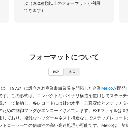
ぶ（200種類以上のフォーマットが利用
できます）
フォーマットについて
EXP
JBIG
co）は、1972年に設立され商業刺繍業界を開拓した企業
Melco
が開発
です。この形式は、コンパクトなバイナリ構造を使用してステッチ
続として格納し、各レコードには針の水平・垂直変位とステッチタ
のための制御フラグがエンコードされています。EXPファイルは直
用しており、複雑なヘッダーやネスト構造なしでステッチレコード
ントローラーでの信頼性の高い高速処理が可能です。Melcoは、契