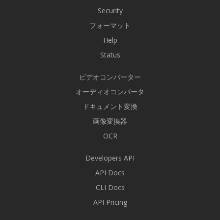
Security
フォーマット
Help
Status
ビデオコンバーター
オーディオコンバータ
ドキュメント変換
画像変換器
OCR
Developers API
API Docs
CLI Docs
API Pricing