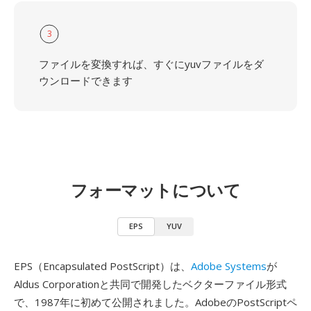
3
ファイルを変換すれば、すぐにyuvファイルをダ
ウンロードできます
フォーマットについて
EPS
YUV
EPS（Encapsulated PostScript）は、
Adobe Systems
が
Aldus Corporationと共同で開発したベクターファイル形式
で、1987年に初めて公開されました。AdobeのPostScriptペ