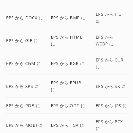
EPS から FIG
EPS から DOCX に
EPS から BMP に
に
EPS から HTML
EPS から
EPS から GIF に
に
WEBP に
EPS から CUR
EPS から CGM に
EPS から RGB に
に
EPS から EPUB
EPS から XPS に
EPS から SK に
に
EPS から PDB に
EPS から ODT に
EPS から JPS に
EPS から PCX
EPS から MOBI に
EPS から TGA に
に