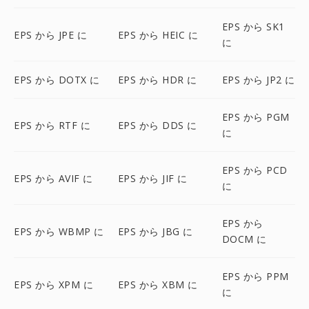
EPS から SK1
EPS から JPE に
EPS から HEIC に
に
EPS から DOTX に
EPS から HDR に
EPS から JP2 に
EPS から PGM
EPS から RTF に
EPS から DDS に
に
EPS から PCD
EPS から AVIF に
EPS から JIF に
に
EPS から
EPS から WBMP に
EPS から JBG に
DOCM に
EPS から PPM
EPS から XPM に
EPS から XBM に
に