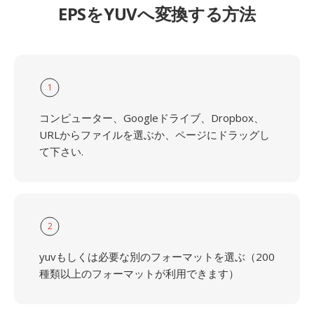
EPSをYUVへ変換する方法
1
コンピューター、Googleドライブ、Dropbox、
URLからファイルを選ぶか、ページにドラッグし
て下さい.
2
yuvもしくは必要な別のフォーマットを選ぶ（200
種類以上のフォーマットが利用できます）