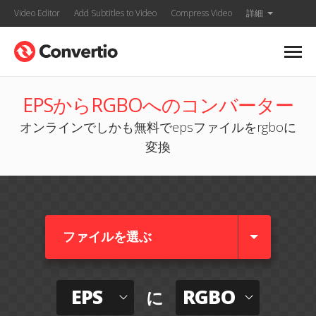
Video Editor
Add Subtitles to Video
Compress Video
詳細
EPSからRGBOへのコンバーター
オンラインでしかも無料でepsファイルをrgboに
変換
ファイルを選ぶ
EPS
RGBO
に