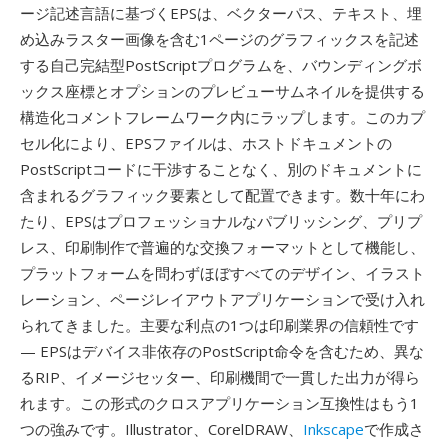
ージ記述言語に基づくEPSは、ベクターパス、テキスト、埋
め込みラスター画像を含む1ページのグラフィックスを記述
する自己完結型PostScriptプログラムを、バウンディングボ
ックス座標とオプションのプレビューサムネイルを提供する
構造化コメントフレームワーク内にラップします。このカプ
セル化により、EPSファイルは、ホストドキュメントの
PostScriptコードに干渉することなく、別のドキュメントに
含まれるグラフィック要素として配置できます。数十年にわ
たり、EPSはプロフェッショナルなパブリッシング、プリプ
レス、印刷制作で普遍的な交換フォーマットとして機能し、
プラットフォームを問わずほぼすべてのデザイン、イラスト
レーション、ページレイアウトアプリケーションで受け入れ
られてきました。主要な利点の1つは印刷業界の信頼性です
— EPSはデバイス非依存のPostScript命令を含むため、異な
るRIP、イメージセッター、印刷機間で一貫した出力が得ら
れます。この形式のクロスアプリケーション互換性はもう1
つの強みです。Illustrator、CorelDRAW、
Inkscape
で作成さ