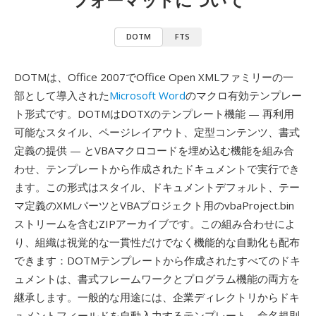
DOTM
FTS
DOTMは、Office 2007でOffice Open XMLファミリーの一
部として導入された
Microsoft Word
のマクロ有効テンプレー
ト形式です。DOTMはDOTXのテンプレート機能 — 再利用
可能なスタイル、ページレイアウト、定型コンテンツ、書式
定義の提供 — とVBAマクロコードを埋め込む機能を組み合
わせ、テンプレートから作成されたドキュメントで実行でき
ます。この形式はスタイル、ドキュメントデフォルト、テー
マ定義のXMLパーツとVBAプロジェクト用のvbaProject.bin
ストリームを含むZIPアーカイブです。この組み合わせによ
り、組織は視覚的な一貫性だけでなく機能的な自動化も配布
できます：DOTMテンプレートから作成されたすべてのドキ
ュメントは、書式フレームワークとプログラム機能の両方を
継承します。一般的な用途には、企業ディレクトリからドキ
ュメントフィールドを自動入力するテンプレート、命名規則