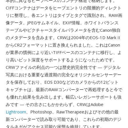
本的に異なるヒープベースのコンテナ構造で格納します。
CIFFコンテナはデータをヒープエントリの階層的ディレクト
リに整理し、各エントリはタイプとタグで識別され、RAW画
像データ、JPEGサムネイル、EXIF情報、ホワイトバランス
テーブルやピクチャースタイルパラメータを含むCanon独自
のメタデータを含みます。CRWは2004年のEOS-1D Mark II
からCR2フォーマットに置き換えられました。これはCanon
が業界の慣例により近いTIFFベースのコンテナに移行し、よ
り高いビット深度をサポートするようになったためです。
CRWファイルの利点の一つは歴史的完全性です — デジタル
写真における重要な過渡期の完全なオリジナルセンサーデー
タを保存しており、EOS D30などのカメラからの12ビット
キャプチャは、最新のRAWコンバーターで再処理すると今で
も優れた結果を生み出します。幅広いレガシーサポートも強
みです — その古さにもかかわらず、CRWはAdobe
Lightroom
、Photoshop、RawTherapeeおよびその他の最
新コンバーターで読み取り可能であり、これらの初期のデジ
タルネガがアクセス可能な状態を維持しています。