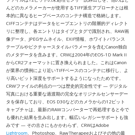
んどのカメラメーカーが使用するTIFF派生アプローチとは根
本的に異なるヒープベースのコンテナ構造で格納します。
CIFFコンテナはデータをヒープエントリの階層的ディレクト
リに整理し、各エントリはタイプとタグで識別され、RAW画
像データ、JPEGサムネイル、EXIF情報、ホワイトバランス
テーブルやピクチャースタイルパラメータを含むCanon独自
のメタデータを含みます。CRWは2004年のEOS-1D Mark II
からCR2フォーマットに置き換えられました。これはCanon
が業界の慣例により近いTIFFベースのコンテナに移行し、よ
り高いビット深度をサポートするようになったためです。
CRWファイルの利点の一つは歴史的完全性です — デジタル
写真における重要な過渡期の完全なオリジナルセンサーデー
タを保存しており、EOS D30などのカメラからの12ビット
キャプチャは、最新のRAWコンバーターで再処理すると今で
も優れた結果を生み出します。幅広いレガシーサポートも強
みです — その古さにもかかわらず、CRWはAdobe
Lightroom
、Photoshop、RawTherapeeおよびその他の最