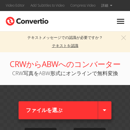
Video Editor
Add Subtitles to Video
Compress Video
詳細
テキストメッセージでの認識が必要ですか？
テキストを認識
CRWからABWへのコンバーター
CRW写真をABW形式にオンラインで無料変換
ファイルを選ぶ