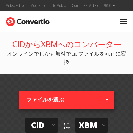
Video Editor
Add Subtitles to Video
Compress Video
詳細
CIDからXBMへのコンバーター
オンラインでしかも無料でcidファイルをxbmに変
換
ファイルを選ぶ
CID
XBM
に