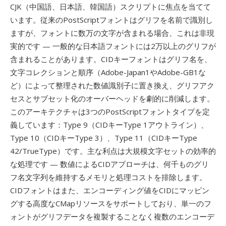
CJK（中国語、日本語、韓国語）スクリプトに焦点を当てて
います。従来のPostScriptフォントはグリフを名前で識別し
ますが、フォントに数万の文字が含まれる場合、これは非現
実的です — 一般的な日本語フォントには2万以上のグリフが
含まれることがあります。CIDキーフォントはグリフ名を、
文字コレクションと順序（Adobe-Japan1やAdobe-GB1な
ど）によって整理された数値識別子に置き換え、グリフアク
セスとサブセット化のオーバーヘッドを劇的に削減します。
このアーキテクチャは3つのPostScriptフォントタイプを定
義しています：Type 9（CIDキーType 1アウトライン）、
Type 10（CIDキーType 3）、Type 11（CIDキーType
42/TrueType）です。主な利点は大規模文字セットの効率的
な処理です — 数値によるCIDアプローチは、何千ものグリ
フ名文字列を維持するメモリと処理コストを排除します。
CIDフォントはまた、エンコーディング値をCIDにマッピン
グする高度なCMapリソースをサポートしており、単一のフ
ォントがグリフデータを複製することなく複数のエンコーデ