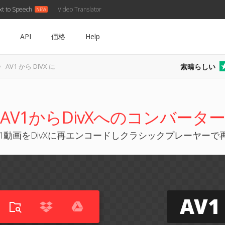
xt to Speech
Video Translator
API
価格
Help
素晴らしい
AV1 から DIVX に
AV1からDivXへのコンバーター
V1動画をDivXに再エンコードしクラシックプレーヤーで
AV1