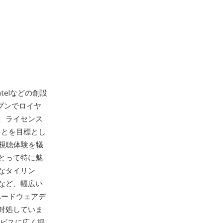
x、Intelなどの創設
プンでロイヤ
し、ライセンス
ことを目標とし
、視聴体験を犠
とって特に魅
なタイリン
など、幅広い
ハードウェアデ
対処していま
ービスに広く採