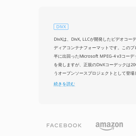
グプラットフォームにとって特に魅力的で
ルムグレインシンセシス、並列処理のため
ンテンツ適応型の解像度切替、豊富なイン
モードなど、幅広い機能をサポートしてい
DIVX
サ、GPU、スマートTVにおけるハードウ
DivXは、DivX, LLCが開発したビデオ
速に拡大し、エンコード時の計算負荷に対
ディアコンテナフォーマットです。このプロ
ています。AV1は、4KおよびHDRコンテ
半に出回ったMicrosoft MPEG-4 v3
ストリーミングサービスに広く採用されて
を発しますが、正規のDivXコーデックは2001
向けにWebMコンテナの映像コンポーネン
うオープンソースプロジェクトとして登場
ます。ロイヤリティフリーという地位により
タリの商用製品へと移行しました。コーデックはM
続きを読む
標準とアクセシブルなメディア配信におい
(ASP) 圧縮に基づいており、後のバージョンでは
のサポートも組み込まれました。DivXは2
な画質を維持しながら長編映画を1枚のCD
縮する能力で絶大な人気を博しました。こ
幅やストレージが希少なリソースであった
代を象徴するフォーマットとなりました。D