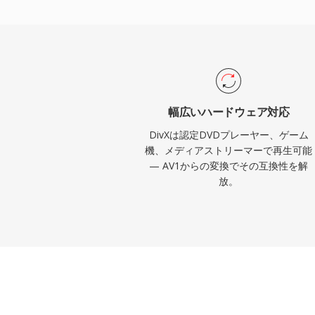
ト (.divx) コンテナは、インタラクティ
幕、代替オーディオトラックなどの機能を
能性をデジタルファイルにもたらしました。
マーエレクトロニクスの一般的なラベルと
ーヤーやその他のデバイスがDivXのネイ
した。また、このコーデックは、動きの多
幅広いハードウェア対応
多くのデータを割り当て、静的なシーンに
DivXは認定DVDプレーヤー、ゲーム
り当てる品質ベースの可変ビットレートエ
機、メディアストリーマーで再生可能
— AV1からの変換でその互換性を解
て導入し、動画全体を通じて一貫した画質
放。