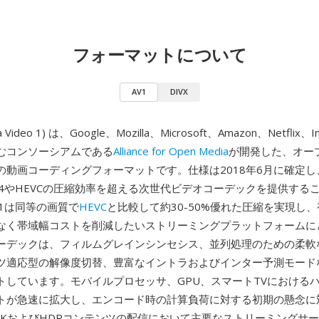
フォーマットについて
AV1
DIVX
a Video 1) は、Google、Mozilla、Microsoft、Amazon、Netfli
むコンソーシアムである
Alliance for Open Media
が開発した、オー
の動画コーディングフォーマットです。仕様は2018年6月に確定
264やHEVCの圧縮効率を超える次世代ビデオコーデックを提供する
V1は同等の画質で
HEVC
と比較して約30-50%優れた圧縮を実現し
なく帯域幅コストを削減したいストリーミングプラットフォームに
ーデックは、フィルムグレインシンセシス、並列処理のための柔軟
ツ適応型の解像度切替、豊富なイントラおよびインター予測モード
トしています。モバイルプロセッサ、GPU、スマートTVにおける
トが急速に拡大し、エンコード時の計算負荷に対する初期の懸念に
、4KおよびHDRコンテンツの配信において主要なストリーミングサ