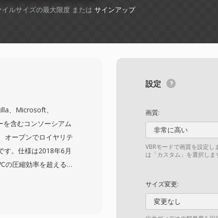
ファイルサイズの最大限度 または
サインアップ
設定
illa、Microsoft、
画質:
メンバーを含むコンソーシアム
非常に高い
開発した、オープンでロイヤリテ
VBRモードで画質を設定し
す。仕様は2018年6月
は「カスタム」を選択しま
EVCの圧縮効率を超える次
としています。AV1は
サイズ変更:
%優れた圧縮を実現し、視聴
変更なし
削減したいストリーミン