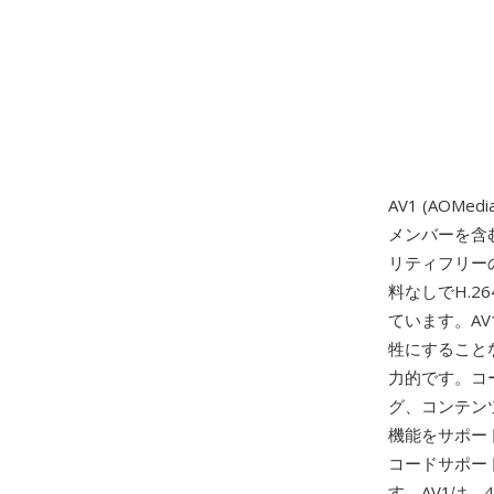
AV1 (AOMedi
メンバーを含
リティフリー
料なしでH.
ています。A
牲にすること
力的です。コ
グ、コンテン
機能をサポー
コードサポー
す。AV1は