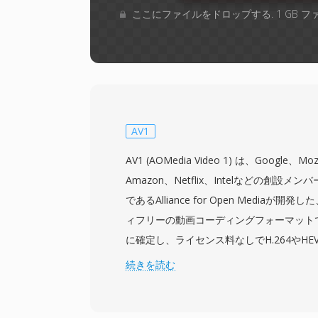
ここにファイルをドロップする. 1 GB 
AV1
AV1 (AOMedia Video 1) は、Google、Moz
Amazon、Netflix、Intelなどの創設
であるAlliance for Open Mediaが
ィフリーの動画コーディングフォーマットで
に確定し、ライセンス料なしでH.264やH
世代ビデオコーデックを提供することを目標
続きを読む
同等の画質でHEVCと比較して約30-50
体験を犠牲にすることなく帯域幅コストを