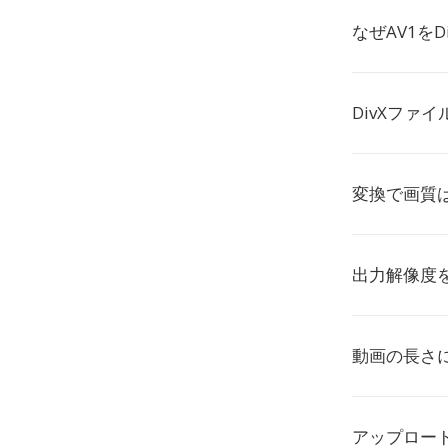
なぜAV1を
DivXファ
変換で画質
出力解像度
動画の長さ
アップロー