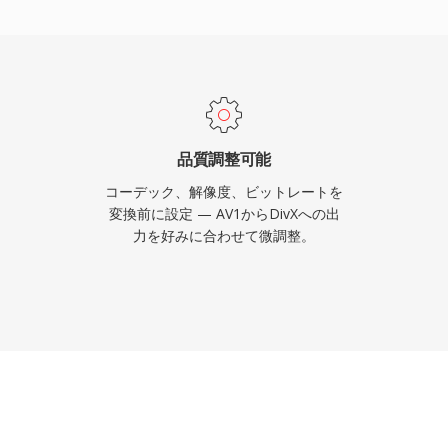
ブメニュー、チャプター、字
追加し、DVDのような機
DivX認証はコンシュー
なり、何千ものDVDプレ
ティブ再生をサポートしま
い複雑なシーンにはより
品質調整可能
はより少ないデータを割
コーデック、解像度、ビットレートを
ンコーディングを先駆け
変換前に設定 — AV1からDivXへの出
力を好みに合わせて微調整。
を実現しました。