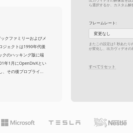
す。コーデックは、フィ
出力ヴィデオの解像度を設
ら選択するか、カスタム解
の柔軟なタイリング、コ
トラおよびインター予測
フレームレート:
ます。モバイルプロセッ
変更なし
ェアデコードサポートが急
コーデックファミリーおよびメ
する初期の懸念に対処し
またこの設定は1 秒あた
ジェクトは1990年代後
が変化し、出力ヴィデオの
ンツの配信において主要な
コーデックのハッキング版に端
おり、Webベースの再生
年1月にOpenDivXとい
すべてリセット
トとしても使用されてい
し、その後プロプライエ
、AV1はオープンWeb
PEG-4 Part 2
て特に重要です。
H.264/AVCやHEVC
000年代初頭に、視聴可能
-ROMに収まるサイズに圧
の圧縮効率により、帯域
初期のインターネット時
ivXメディアフォーマッ