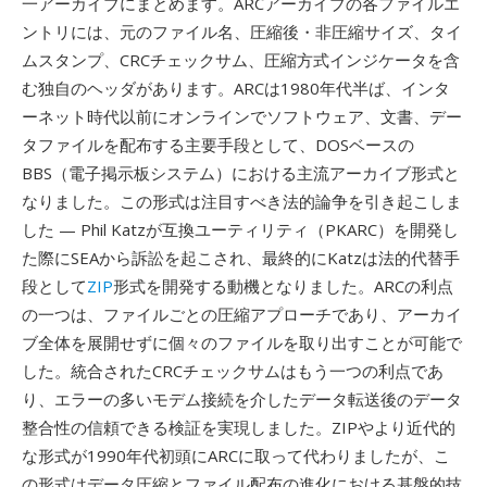
一アーカイブにまとめます。ARCアーカイブの各ファイルエ
ントリには、元のファイル名、圧縮後・非圧縮サイズ、タイ
ムスタンプ、CRCチェックサム、圧縮方式インジケータを含
む独自のヘッダがあります。ARCは1980年代半ば、インタ
ーネット時代以前にオンラインでソフトウェア、文書、デー
タファイルを配布する主要手段として、DOSベースの
BBS（電子掲示板システム）における主流アーカイブ形式と
なりました。この形式は注目すべき法的論争を引き起こしま
した — Phil Katzが互換ユーティリティ（PKARC）を開発し
た際にSEAから訴訟を起こされ、最終的にKatzは法的代替手
段として
ZIP
形式を開発する動機となりました。ARCの利点
の一つは、ファイルごとの圧縮アプローチであり、アーカイ
ブ全体を展開せずに個々のファイルを取り出すことが可能で
した。統合されたCRCチェックサムはもう一つの利点であ
り、エラーの多いモデム接続を介したデータ転送後のデータ
整合性の信頼できる検証を実現しました。ZIPやより近代的
な形式が1990年代初頭にARCに取って代わりましたが、こ
の形式はデータ圧縮とファイル配布の進化における基盤的技