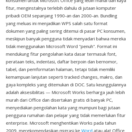
konsumen untuk Microsoft Office yang lebih mahal dan kaya
fitur, menginstalnya terlebih dahulu di jutaan komputer
pribadi OEM sepanjang 1990-an dan 2000-an. Bundling
yang meluas ini menjadikan WPS salah satu format
dokumen yang paling sering ditemui di pasar PC konsumen,
meskipun banyak pengguna tidak menyadari bahwa mereka
tidak menggunakan Microsoft Word "penuh". Format ini
mendukung fitur pengolahan kata dasar termasuk font,
perataan teks, indentasi, daftar berpoin dan bernomor,
tabel, dan pemformatan halaman, tetapi tidak memiliki
kemampuan lanjutan seperti tracked changes, makro, dan
gaya kompleks yang ditemukan di DOC. Satu keunggulannya
adalah aksesibilitas — Microsoft Works berharga jauh lebih
murah dari Office dan disertakan gratis di banyak PC,
menyediakan pengolahan kata yang mumpuni bagi jutaan
pengguna rumahan dan pelajar yang tidak memerlukan fitur
enterprise. Microsoft menghentikan Works pada tahun
2009, merekomendasikan migrasi ke
Word
atau alat Office