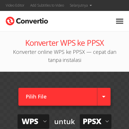
Video Editor
Add Subtitles to Video
Selanjutnya
Konverter WPS ke PPSX
Konverter online WPS ke PPSX — cepat dan
tanpa instalasi
Pilih File
WPS
PPSX
untuk