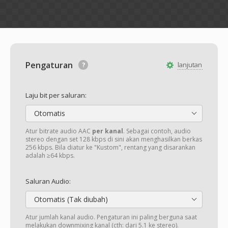
Pengaturan
lanjutan
Laju bit per saluran:
Otomatis
Atur bitrate audio AAC
per kanal
. Sebagai contoh, audio
stereo dengan set 128 kbps di sini akan menghasilkan berkas
256 kbps. Bila diatur ke "Kustom", rentang yang disarankan
adalah ≥64 kbps.
Saluran Audio:
Otomatis (Tak diubah)
Atur jumlah kanal audio. Pengaturan ini paling berguna saat
melakukan downmixing kanal (cth: dari 5.1 ke stereo).