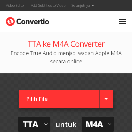
Video Editor
Add Subtitles to Video
Selanjutnya
TTA ke M4A Converter
Encode True Audio menjadi wadah Apple M4A
secara online
Pilih File
TTA
M4A
untuk