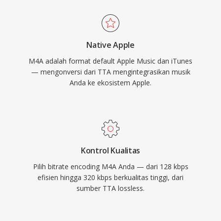
dukungan pihak ketiga mencakup VLC,
foobar2000, Android, dan sebagian besar
sistem infotainment mobil. Tiga keunggulan
Native Apple
nyata yang mendefinisikan format ini: efisiensi
M4A adalah format default Apple Music dan iTunes
pengkodean yang superior dibanding codec
— mengonversi dari TTA mengintegrasikan musik
lossy lama, metadata yang kaya melalui
Anda ke ekosistem Apple.
struktur atom MP4 (artwork, chapter, lirik), dan
fleksibilitas mode ganda yang melayani alur
kerja lossy maupun lossless.
Kontrol Kualitas
Pilih bitrate encoding M4A Anda — dari 128 kbps
efisien hingga 320 kbps berkualitas tinggi, dari
sumber TTA lossless.