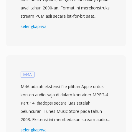
awal tahun 2000-an. Format ini merekonstruksi
stream PCM asli secara bit-for-bit saat
decoding, menjamin bahwa tidak ada detail
selengkapnya
sonik yang hilang selama penyimpanan atau
transfer. TTA menangani audio kualitas CD
standar maupun konten beresolusi tinggi
hingga sampel integer 32-bit, membuatnya
cocok untuk mendengarkan sehari-hari dan
pengarsipan profesional. Kecepatan
M4A
pemrosesan adalah salah satu kekuatan yang
M4A adalah ekstensi file pilihan Apple untuk
mendefinisikan TTA — codec ini mencapai
konten audio saja di dalam kontainer MPEG-4
encoding dan decoding yang cepat tanpa
Part 14, diadopsi secara luas setelah
beban CPU yang berat, menjaganya tetap
peluncuran iTunes Music Store pada tahun
ringan bahkan pada perangkat keras yang lebih
2003. Ekstensi ini membedakan stream audio
tua. Struktur file mendukung tag metadata
murni dari file MP4 yang mampu membawa
selengkapnya
ID3v1, ID3v2, dan APEv2, sehingga informasi