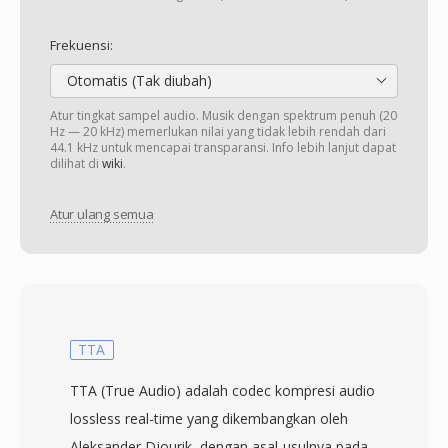
Frekuensi:
Otomatis (Tak diubah)
Atur tingkat sampel audio. Musik dengan spektrum penuh (20
Hz — 20 kHz) memerlukan nilai yang tidak lebih rendah dari
44.1 kHz untuk mencapai transparansi. Info lebih lanjut dapat
dilihat di
wiki
.
Atur ulang semua
TTA
TTA (True Audio) adalah codec kompresi audio
lossless real-time yang dikembangkan oleh
Aleksander Djourik, dengan asal-usulnya pada