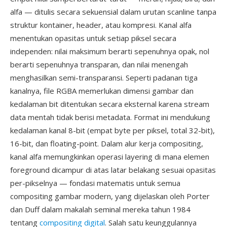
alfa — ditulis secara sekuensial dalam urutan scanline tanpa
struktur kontainer, header, atau kompresi. Kanal alfa
menentukan opasitas untuk setiap piksel secara
independen: nilai maksimum berarti sepenuhnya opak, nol
berarti sepenuhnya transparan, dan nilai menengah
menghasilkan semi-transparansi. Seperti padanan tiga
kanalnya, file RGBA memerlukan dimensi gambar dan
kedalaman bit ditentukan secara eksternal karena stream
data mentah tidak berisi metadata. Format ini mendukung
kedalaman kanal 8-bit (empat byte per piksel, total 32-bit),
16-bit, dan floating-point. Dalam alur kerja compositing,
kanal alfa memungkinkan operasi layering di mana elemen
foreground dicampur di atas latar belakang sesuai opasitas
per-pikselnya — fondasi matematis untuk semua
compositing gambar modern, yang dijelaskan oleh Porter
dan Duff dalam makalah seminal mereka tahun 1984
tentang
compositing digital
. Salah satu keunggulannya