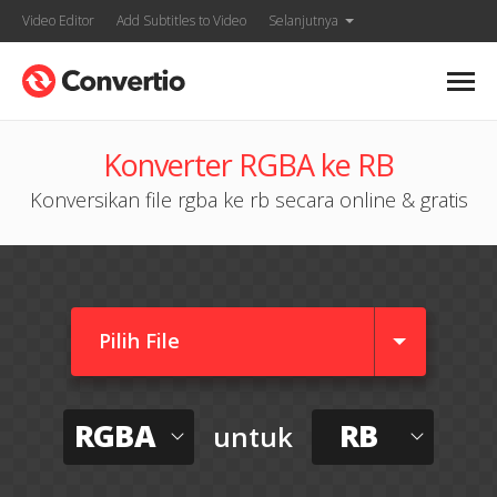
Video Editor
Add Subtitles to Video
Selanjutnya
Konverter RGBA ke RB
Konversikan file rgba ke rb secara online & gratis
Pilih File
RGBA
RB
untuk