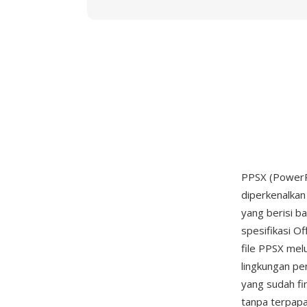
PPSX (PowerP
diperkenalkan
yang berisi b
spesifikasi O
file PPSX mel
lingkungan pe
yang sudah fi
tanpa terpapa