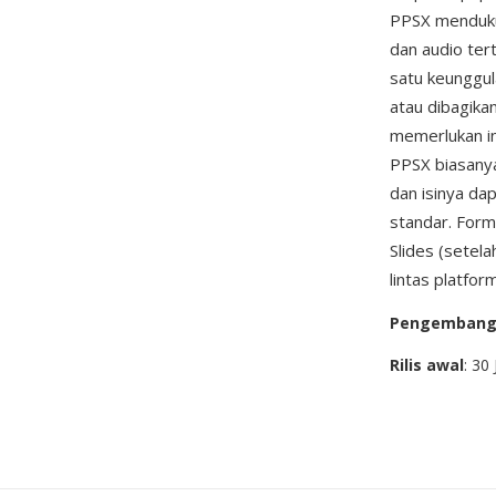
PPSX mendukun
dan audio ter
satu keunggul
atau dibagikan
memerlukan in
PPSX biasanya
dan isinya da
standar. Form
Slides (setel
lintas platfor
Pengemban
Rilis awal
: 30