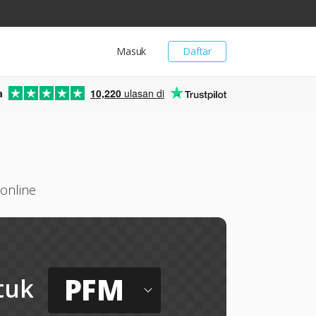
Masuk
Daftar
a
10,220
ulasan di
 online
PFM
tuk