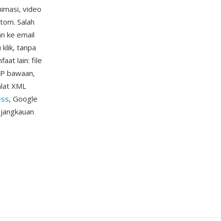
nimasi, video
stom. Salah
n ke email
klik, tanpa
t lain: file
ZIP bawaan,
alat XML
ess
, Google
n jangkauan