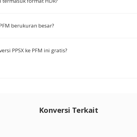
 termasuk format HDR?
 PFM berukuran besar?
ersi PPSX ke PFM ini gratis?
Konversi Terkait