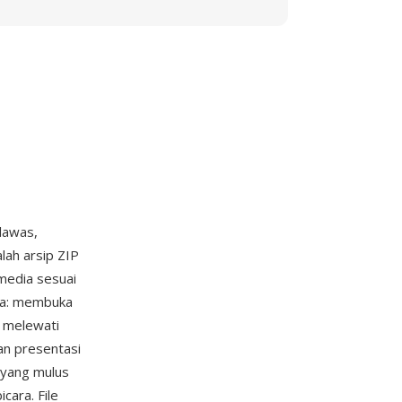
lawas,
lah arsip ZIP
 media sesuai
nya: membuka
, melewati
an presentasi
 yang mulus
cara. File