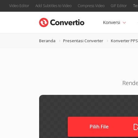
Video Editor
Add Subtitles to Video
Compress Video
GIF Editor
Te
Konversi
Beranda
Presentasi Converter
Konverter PP
Render
Pilih File