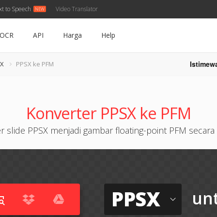
xt to Speech
Video Translator
OCR
API
Harga
Help
Istimew
SX
PPSX ke PFM
Konverter PPSX ke PFM
 slide PPSX menjadi gambar floating-point PFM secara
PPSX
un