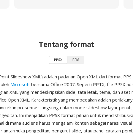
Tentang format
PPSX
PFM
oint Slideshow XML) adalah padanan Open XML dari format PPS 
 oleh
Microsoft
bersama Office 2007. Seperti PPTX, file PPSX ada
agian XML yang mendeskripsikan slide, tata letak, tema, dan aset
ffice Open XML. Karakteristik yang membedakan adalah perilaku
uncurkan presentasi langsung dalam mode slideshow layar penuh
ngeditan. Ini menjadikan PPSX format pilihan untuk mendistribusik
nal di mana audiens harus mengalami konten sebagai narasi visual
r antarmuka pengeditan, pengurut slide, atau panel catatan pembi