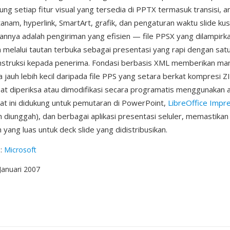
g setiap fitur visual yang tersedia di PPTX termasuk transisi, a
tanam, hyperlink, SmartArt, grafik, dan pengaturan waktu slide ku
annya adalah pengiriman yang efisien — file PPSX yang dilampirka
 melalui tautan terbuka sebagai presentasi yang rapi dengan satu 
struksi kepada penerima. Fondasi berbasis XML memberikan manfaa
 jauh lebih kecil daripada file PPS yang setara berkat kompresi 
pat diperiksa atau dimodifikasi secara programatis menggunakan 
at ini didukung untuk pemutaran di PowerPoint,
LibreOffice Impr
ah diunggah), dan berbagai aplikasi presentasi seluler, memastika
m yang luas untuk deck slide yang didistribusikan.
g
:
Microsoft
 Januari 2007