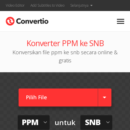
Video Editor
Add Subtitles to Video
Selanjutnya
Konverter PPM ke SNB
Konversikan file ppm ke snb secara online &
gratis
Pilih File
PPM
SNB
untuk