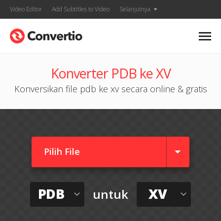
Video Editor
Add Subtitles to Video
Selanjutnya
Konverter PDB ke XV
Konversikan file pdb ke xv secara online & gratis
Pilih File
PDB
XV
untuk