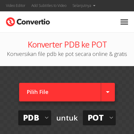
Video Editor
Add Subtitles to Video
Selanjutnya
Konverter PDB ke POT
Konversikan file pdb ke pot secara online & gratis
Pilih File
PDB
POT
untuk